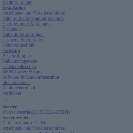
Wallbox-Schutz
Installation
Anschluss- und Verteilerschränke
Blitz- und Überspannungsschutz
Energie- und PV-Manager
Ersatzteile
Kabeldurchführungen
Lizenzen & Upgrades
Netzwerktechnik
Nutzung
Beschriftungen
Kabelmanagement
Ladekabeltaschen
RFID Karten & Tags
Software für Ladeinfrastruktur
Steckeradapter
Zahlungsterminal
Aufkleber
Service
eMove Austria (AUSGELAUFEN)
Systemwelten
Einfach zuhause Laden
Anschluss- und Verteilerschränke