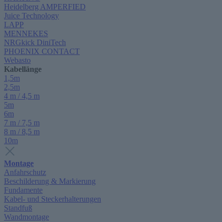
Heidelberg AMPERFIED
Juice Technology
LAPP
MENNEKES
NRGkick DiniTech
PHOENIX CONTACT
Webasto
Kabellänge
1,5m
2,5m
4 m / 4,5 m
5m
6m
7 m / 7,5 m
8 m / 8,5 m
10m
Montage
Anfahrschutz
Beschilderung & Markierung
Fundamente
Kabel- und Steckerhalterungen
Standfuß
Wandmontage