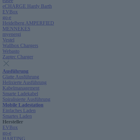
easee
eCHARGE Hardy Barth
EVBox
go-e
Heidelberg AMPERFIED
MENNEKES
myenergi
Vestel
Wallbox Chargers
Webasto
Zaptec Charger
Ausführung
Glatte Ausführung
Helixierte Ausführung
Kabelmanagement
Smarte Ladekabel
Spiralisierte Ausführung
Mobile Ladestation
Einfaches Laden
Smartes Laden
Hersteller
EVBox
go-e
HARTING