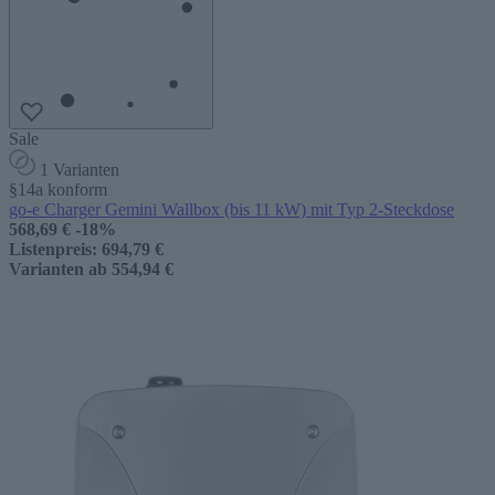
Sale
1 Varianten
§14a konform
go-e Charger Gemini Wallbox (bis 11 kW) mit Typ 2-Steckdose
568,69 €
-18%
Listenpreis:
694,79 €
Varianten ab
554,94 €