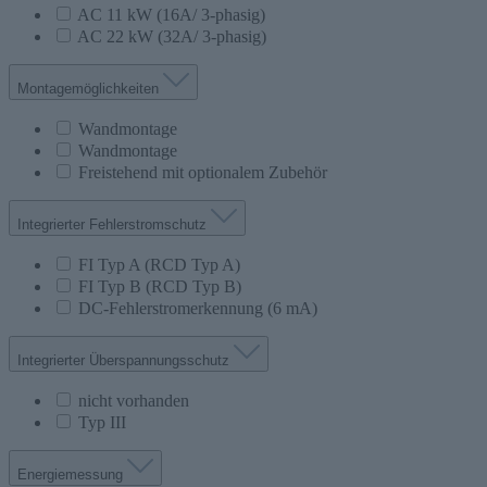
AC 11 kW (16A/ 3-phasig)
AC 22 kW (32A/ 3-phasig)
Montagemöglichkeiten
Wandmontage
Wandmontage
Freistehend mit optionalem Zubehör
Integrierter Fehlerstromschutz
FI Typ A (RCD Typ A)
FI Typ B (RCD Typ B)
DC-Fehlerstromerkennung (6 mA)
Integrierter Überspannungsschutz
nicht vorhanden
Typ III
Energiemessung