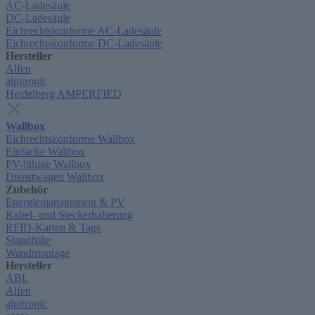
AC-Ladesäule
DC-Ladesäule
Eichrechtskonforme AC-Ladesäule
Eichrechtskonforme DC-Ladesäule
Hersteller
Alfen
alpitronic
Heidelberg AMPERFIED
Wallbox
Eichrechtskonforme Wallbox
Einfache Wallbox
PV-fähige Wallbox
Dienstwagen Wallbox
Zubehör
Energiemanagement & PV
Kabel- und Steckerhalterung
RFID-Karten & Tags
Standfüße
Wandmontage
Hersteller
ABL
Alfen
alpitronic