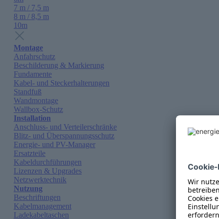
7 m / 7,5 m
8 m / 8,5 m
10m
Montage
Anfahrschutz
Beschilderung & Markierung
Fundamente
Kabel- und Steckerhalterungen
Standfuß
Wandmontage
Wallbox-Schutz
Installation
Anschluss- und Verteilerschränke
Blitz- und Überspannungsschutz
Energie- und PV-Manager
Ersatzteile
Kabeldurchführungen
Lizenzen & Upgrades
Netzwerktechnik
Nutzung
Beschriftungen
Kabelmanagement
Ladekabeltaschen