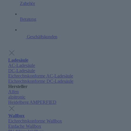
Zubehör
Beratung
Geschäftskunden
Ladesäule
AC-Ladesäule
DC-Ladesäule
Eichrechtskonforme AC-Ladesäule
Eichrechtskonforme DC-Ladesäule
Hersteller
Alfen
alpitronic
Heidelberg AMPERFIED
Wallbox
Eichrechtskonforme Wallbox
Einfache Wallbox