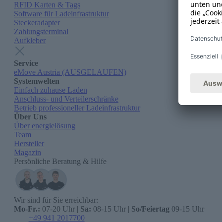
RFID Karten & Tags
Software für Ladeinfrastruktur
Steckeradapter
Zahlungsterminal
Aufkleber
Service
eMove Austria (AUSGELAUFEN)
Systemwelten
Einfach zuhause Laden
Anschluss- und Verteilerschränke
Betrieb professioneller Ladeinfrastruktur
Über Uns
Über energielösung
Team
Hersteller
Magazin
Persönliche Beratung & Hilfe
Wir sind für Sie erreichbar:
Mo-Fr.:
07-20 Uhr |
Sa:
08-15 Uhr |
So/Feiertag
09-15 Uhr
+49 941 2017700