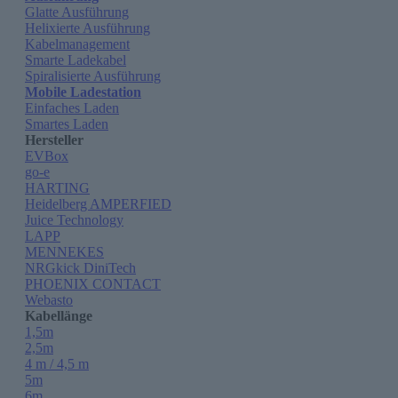
Glatte Ausführung
Helixierte Ausführung
Kabelmanagement
Smarte Ladekabel
Spiralisierte Ausführung
Mobile Ladestation
Einfaches Laden
Smartes Laden
Hersteller
EVBox
go-e
HARTING
Heidelberg AMPERFIED
Juice Technology
LAPP
MENNEKES
NRGkick DiniTech
PHOENIX CONTACT
Webasto
Kabellänge
1,5m
2,5m
4 m / 4,5 m
5m
6m