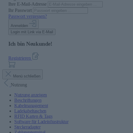
Ihre E-Mail-Adresse
Ihr Passwort
Passwort vergessen?
Anmelden
Login mit Link via E-Mail
Ich bin Neukunde!
Registrieren
Menü schließen
Nutzung
Nutzung anzeigen
Beschriftungen
Kabelmanagement
Ladekabeltaschen
RFID Karten & Tags
Software für Ladeinfrastruktur
Steckeradapter
Zahlungsterminal