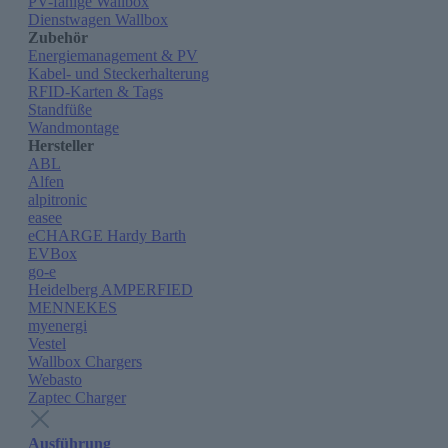
PV-fähige Wallbox
Dienstwagen Wallbox
Zubehör
Energiemanagement & PV
Kabel- und Steckerhalterung
RFID-Karten & Tags
Standfüße
Wandmontage
Hersteller
ABL
Alfen
alpitronic
easee
eCHARGE Hardy Barth
EVBox
go-e
Heidelberg AMPERFIED
MENNEKES
myenergi
Vestel
Wallbox Chargers
Webasto
Zaptec Charger
Ausführung