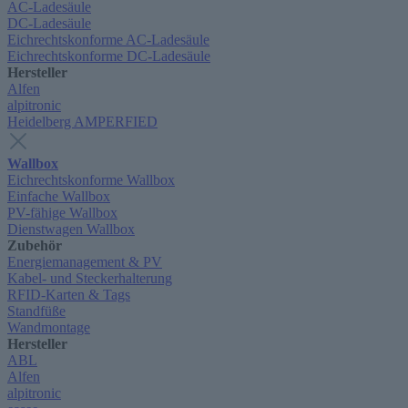
AC-Ladesäule
DC-Ladesäule
Eichrechtskonforme AC-Ladesäule
Eichrechtskonforme DC-Ladesäule
Hersteller
Alfen
alpitronic
Heidelberg AMPERFIED
Wallbox
Eichrechtskonforme Wallbox
Einfache Wallbox
PV-fähige Wallbox
Dienstwagen Wallbox
Zubehör
Energiemanagement & PV
Kabel- und Steckerhalterung
RFID-Karten & Tags
Standfüße
Wandmontage
Hersteller
ABL
Alfen
alpitronic