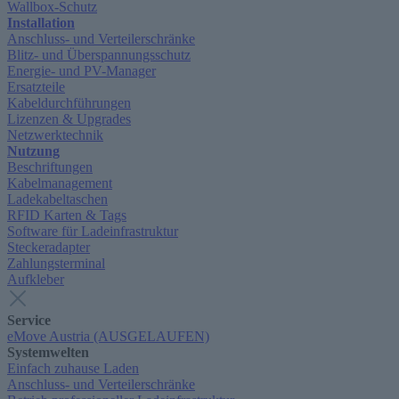
Wallbox-Schutz
Installation
Anschluss- und Verteilerschränke
Blitz- und Überspannungsschutz
Energie- und PV-Manager
Ersatzteile
Kabeldurchführungen
Lizenzen & Upgrades
Netzwerktechnik
Nutzung
Beschriftungen
Kabelmanagement
Ladekabeltaschen
RFID Karten & Tags
Software für Ladeinfrastruktur
Steckeradapter
Zahlungsterminal
Aufkleber
Service
eMove Austria (AUSGELAUFEN)
Systemwelten
Einfach zuhause Laden
Anschluss- und Verteilerschränke