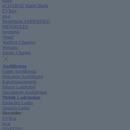
easee
eCHARGE Hardy Barth
EVBox
go-e
Heidelberg AMPERFIED
MENNEKES
myenergi
Vestel
Wallbox Chargers
Webasto
Zaptec Charger
Ausführung
Glatte Ausführung
Helixierte Ausführung
Kabelmanagement
Smarte Ladekabel
Spiralisierte Ausführung
Mobile Ladestation
Einfaches Laden
Smartes Laden
Hersteller
EVBox
go-e
HARTING