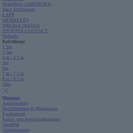
Heidelberg AMPERFIED
Juice Technology
LAPP
MENNEKES
NRGkick DiniTech
PHOENIX CONTACT
Webasto
Kabellänge
1,5m
2,5m
4 m / 4,5 m
5m
6m
7 m / 7,5 m
8 m / 8,5 m
10m
Montage
Anfahrschutz
Beschilderung & Markierung
Fundamente
Kabel- und Steckerhalterungen
Standfuß
Wandmontage