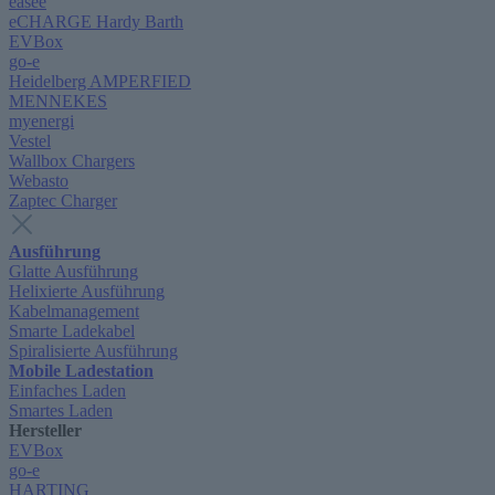
easee
eCHARGE Hardy Barth
EVBox
go-e
Heidelberg AMPERFIED
MENNEKES
myenergi
Vestel
Wallbox Chargers
Webasto
Zaptec Charger
Ausführung
Glatte Ausführung
Helixierte Ausführung
Kabelmanagement
Smarte Ladekabel
Spiralisierte Ausführung
Mobile Ladestation
Einfaches Laden
Smartes Laden
Hersteller
EVBox
go-e
HARTING