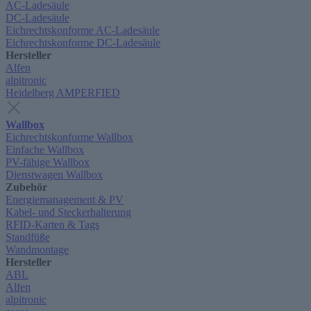
AC-Ladesäule
DC-Ladesäule
Eichrechtskonforme AC-Ladesäule
Eichrechtskonforme DC-Ladesäule
Hersteller
Alfen
alpitronic
Heidelberg AMPERFIED
Wallbox
Eichrechtskonforme Wallbox
Einfache Wallbox
PV-fähige Wallbox
Dienstwagen Wallbox
Zubehör
Energiemanagement & PV
Kabel- und Steckerhalterung
RFID-Karten & Tags
Standfüße
Wandmontage
Hersteller
ABL
Alfen
alpitronic