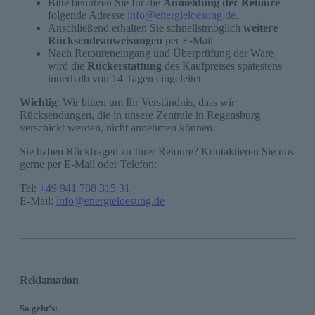
Bitte benutzen Sie für die
Anmeldung der Retoure
folgende Adresse
info@energieloesung.de
.
Anschließend erhalten Sie schnellstmöglich
weitere
Rücksendeanweisungen
per E-Mail
Nach Retoureneingang und Überprüfung der Ware
wird die
Rückerstattung
des Kaufpreises spätestens
innerhalb von 14 Tagen eingeleitet
Wichtig
: Wir bitten um Ihr Verständnis, dass wir
Rücksendungen, die in unsere Zentrale in Regensburg
verschickt werden, nicht annehmen können.
Sie haben Rückfragen zu Ihrer Retoure? Kontaktieren Sie uns
gerne per E-Mail oder Telefon:
Tel:
+49 941 788 315 31
E-Mail:
info@energieloesung.de
Reklamation
So geht’s: