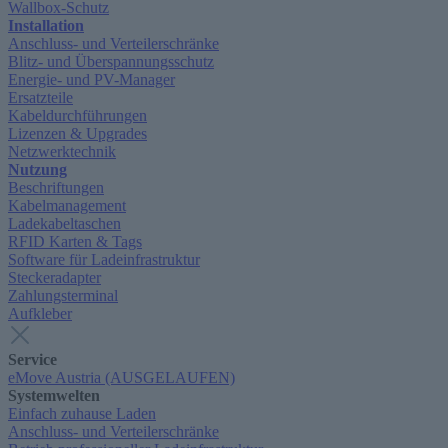
Wallbox-Schutz
Installation
Anschluss- und Verteilerschränke
Blitz- und Überspannungsschutz
Energie- und PV-Manager
Ersatzteile
Kabeldurchführungen
Lizenzen & Upgrades
Netzwerktechnik
Nutzung
Beschriftungen
Kabelmanagement
Ladekabeltaschen
RFID Karten & Tags
Software für Ladeinfrastruktur
Steckeradapter
Zahlungsterminal
Aufkleber
Service
eMove Austria (AUSGELAUFEN)
Systemwelten
Einfach zuhause Laden
Anschluss- und Verteilerschränke