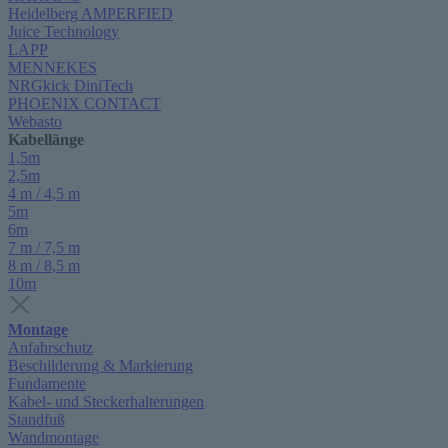
Heidelberg AMPERFIED
Juice Technology
LAPP
MENNEKES
NRGkick DiniTech
PHOENIX CONTACT
Webasto
Kabellänge
1,5m
2,5m
4 m / 4,5 m
5m
6m
7 m / 7,5 m
8 m / 8,5 m
10m
Montage
Anfahrschutz
Beschilderung & Markierung
Fundamente
Kabel- und Steckerhalterungen
Standfuß
Wandmontage