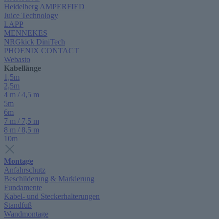
Heidelberg AMPERFIED
Juice Technology
LAPP
MENNEKES
NRGkick DiniTech
PHOENIX CONTACT
Webasto
Kabellänge
1,5m
2,5m
4 m / 4,5 m
5m
6m
7 m / 7,5 m
8 m / 8,5 m
10m
Montage
Anfahrschutz
Beschilderung & Markierung
Fundamente
Kabel- und Steckerhalterungen
Standfuß
Wandmontage