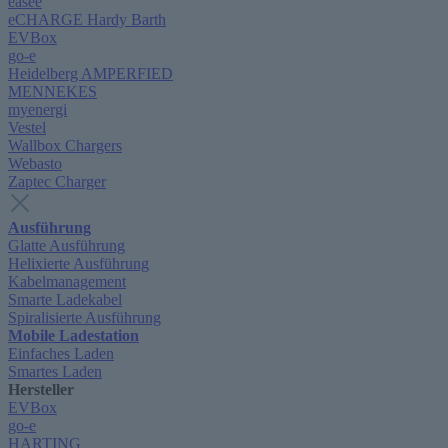
easee
eCHARGE Hardy Barth
EVBox
go-e
Heidelberg AMPERFIED
MENNEKES
myenergi
Vestel
Wallbox Chargers
Webasto
Zaptec Charger
Ausführung
Glatte Ausführung
Helixierte Ausführung
Kabelmanagement
Smarte Ladekabel
Spiralisierte Ausführung
Mobile Ladestation
Einfaches Laden
Smartes Laden
Hersteller
EVBox
go-e
HARTING