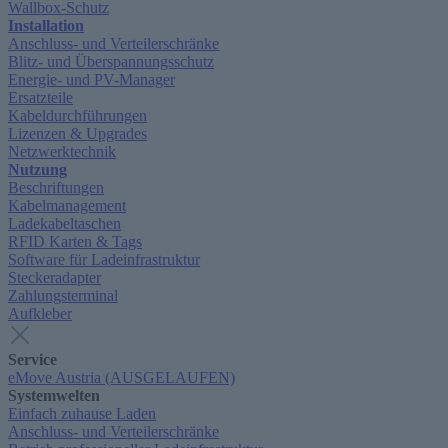
Wallbox-Schutz
Installation
Anschluss- und Verteilerschränke
Blitz- und Überspannungsschutz
Energie- und PV-Manager
Ersatzteile
Kabeldurchführungen
Lizenzen & Upgrades
Netzwerktechnik
Nutzung
Beschriftungen
Kabelmanagement
Ladekabeltaschen
RFID Karten & Tags
Software für Ladeinfrastruktur
Steckeradapter
Zahlungsterminal
Aufkleber
Service
eMove Austria (AUSGELAUFEN)
Systemwelten
Einfach zuhause Laden
Anschluss- und Verteilerschränke