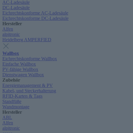
AC-Ladesäule
DC-Ladesäule
Eichrechtskonforme AC-Ladesäule
Eichrechtskonforme DC-Ladesäule
Hersteller
Alfen
alpitronic
Heidelberg AMPERFIED
Wallbox
Eichrechtskonforme Wallbox
Einfache Wallbox
PV-fähige Wallbox
Dienstwagen Wallbox
Zubehör
Energiemanagement & PV
Kabel- und Steckerhalterung
RFID-Karten & Tags
Standfüße
Wandmontage
Hersteller
ABL
Alfen
alpitronic