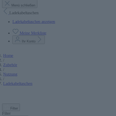
Menü schließen
Ladekabeltaschen
Ladekabeltaschen anzeigen
Meine Merkliste
Ihr Konto
Home
/
Zubehör
/
Nutzung
/
Ladekabeltaschen
Filter
Filter