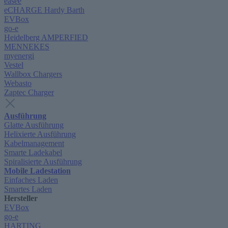
easee
eCHARGE Hardy Barth
EVBox
go-e
Heidelberg AMPERFIED
MENNEKES
myenergi
Vestel
Wallbox Chargers
Webasto
Zaptec Charger
Ausführung
Glatte Ausführung
Helixierte Ausführung
Kabelmanagement
Smarte Ladekabel
Spiralisierte Ausführung
Mobile Ladestation
Einfaches Laden
Smartes Laden
Hersteller
EVBox
go-e
HARTING