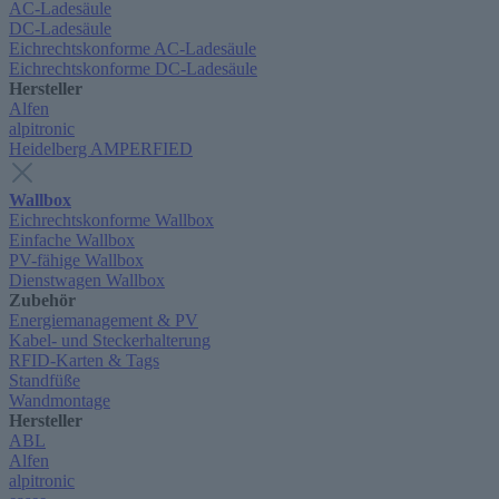
AC-Ladesäule
DC-Ladesäule
Eichrechtskonforme AC-Ladesäule
Eichrechtskonforme DC-Ladesäule
Hersteller
Alfen
alpitronic
Heidelberg AMPERFIED
Wallbox
Eichrechtskonforme Wallbox
Einfache Wallbox
PV-fähige Wallbox
Dienstwagen Wallbox
Zubehör
Energiemanagement & PV
Kabel- und Steckerhalterung
RFID-Karten & Tags
Standfüße
Wandmontage
Hersteller
ABL
Alfen
alpitronic