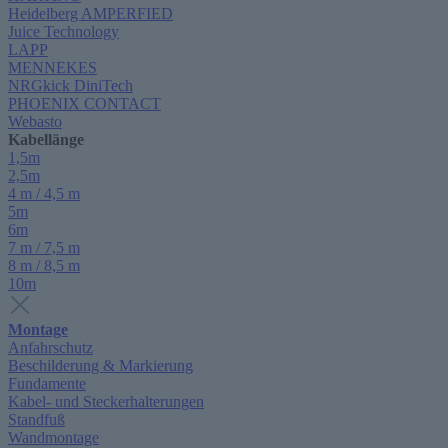
Heidelberg AMPERFIED
Juice Technology
LAPP
MENNEKES
NRGkick DiniTech
PHOENIX CONTACT
Webasto
Kabellänge
1,5m
2,5m
4 m / 4,5 m
5m
6m
7 m / 7,5 m
8 m / 8,5 m
10m
Montage
Anfahrschutz
Beschilderung & Markierung
Fundamente
Kabel- und Steckerhalterungen
Standfuß
Wandmontage