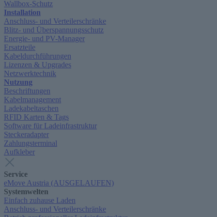
Wallbox-Schutz
Installation
Anschluss- und Verteilerschränke
Blitz- und Überspannungsschutz
Energie- und PV-Manager
Ersatzteile
Kabeldurchführungen
Lizenzen & Upgrades
Netzwerktechnik
Nutzung
Beschriftungen
Kabelmanagement
Ladekabeltaschen
RFID Karten & Tags
Software für Ladeinfrastruktur
Steckeradapter
Zahlungsterminal
Aufkleber
Service
eMove Austria (AUSGELAUFEN)
Systemwelten
Einfach zuhause Laden
Anschluss- und Verteilerschränke