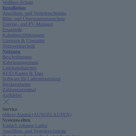
Wallbox-Schutz
Installation
Anschluss- und Verteilerschränke
Blitz- und Überspannungsschutz
Energie- und PV-Manager
Ersatzteile
Kabeldurchführungen
Lizenzen & Upgrades
Netzwerktechnik
Nutzung
Beschriftungen
Kabelmanagement
Ladekabeltaschen
RFID Karten & Tags
Software für Ladeinfrastruktur
Steckeradapter
Zahlungsterminal
Aufkleber
Service
eMove Austria (AUSGELAUFEN)
Systemwelten
Einfach zuhause Laden
Anschluss- und Verteilerschränke