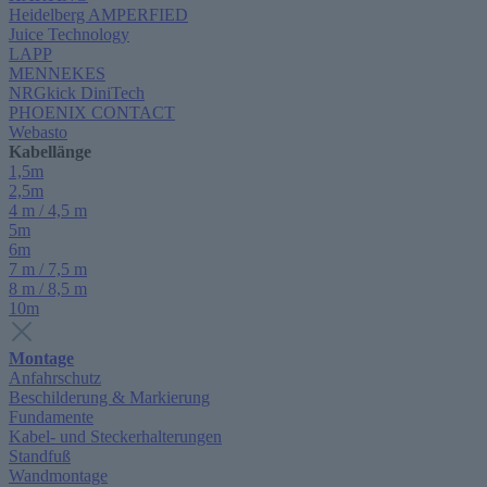
Heidelberg AMPERFIED
Juice Technology
LAPP
MENNEKES
NRGkick DiniTech
PHOENIX CONTACT
Webasto
Kabellänge
1,5m
2,5m
4 m / 4,5 m
5m
6m
7 m / 7,5 m
8 m / 8,5 m
10m
Montage
Anfahrschutz
Beschilderung & Markierung
Fundamente
Kabel- und Steckerhalterungen
Standfuß
Wandmontage