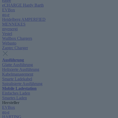
easee
eCHARGE Hardy Barth
EVBox
go-e
Heidelberg AMPERFIED
MENNEKES
myenergi
Vestel
Wallbox Chargers
Webasto
Zaptec Charger
Ausführung
Glatte Ausführung
Helixierte Ausführung
Kabelmanagement
Smarte Ladekabel
Spiralisierte Ausführung
Mobile Ladestation
Einfaches Laden
Smartes Laden
Hersteller
EVBox
go-e
HARTING