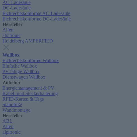
AC-Ladesäule
DC-Ladesäule
Eichrechtskonforme AC-Ladesäule
Eichrechtskonforme DC-Ladesäule
Hersteller
Alfen
alpitronic
Heidelberg AMPERFIED
Wallbox
Eichrechtskonforme Wallbox
Einfache Wallbox
PV-fähige Wallbox
Dienstwagen Wallbox
Zubehör
Energiemanagement & PV
Kabel- und Steckerhalterung
RFID-Karten & Tags
Standfüße
Wandmontage
Hersteller
ABL
Alfen
alpitronic