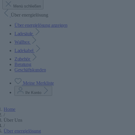
Menü schließen
Über energielösung
Über energielösung anzeigen
Ladesäule
Wallbox
Ladekabel
Zubehör
Beratung
Geschäftskunden
Meine Merkliste
Ihr Konto
Home
/
Über Uns
/
Über energielösung