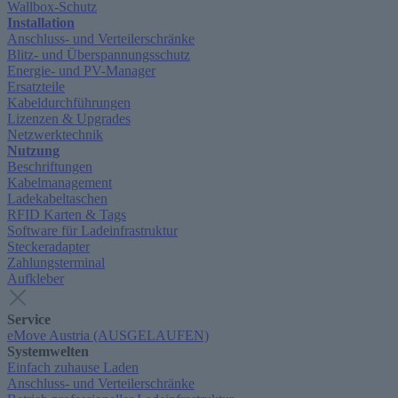
Wallbox-Schutz
Installation
Anschluss- und Verteilerschränke
Blitz- und Überspannungsschutz
Energie- und PV-Manager
Ersatzteile
Kabeldurchführungen
Lizenzen & Upgrades
Netzwerktechnik
Nutzung
Beschriftungen
Kabelmanagement
Ladekabeltaschen
RFID Karten & Tags
Software für Ladeinfrastruktur
Steckeradapter
Zahlungsterminal
Aufkleber
Service
eMove Austria (AUSGELAUFEN)
Systemwelten
Einfach zuhause Laden
Anschluss- und Verteilerschränke