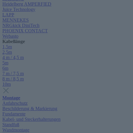
Heidelberg AMPERFIED
Juice Technology
LAPP
MENNEKES
NRGkick DiniTech
PHOENIX CONTACT
Webasto
Kabellänge
1,5m
2,5m
4 m / 4,5 m
5m
6m
7 m / 7,5 m
8 m / 8,5 m
10m
Montage
Anfahrschutz
Beschilderung & Markierung
Fundamente
Kabel- und Steckerhalterungen
Standfuß
Wandmontage