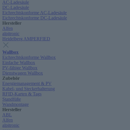
AC-Ladesäule
DC-Ladesäule
Eichrechtskonforme AC-Ladesäule
Eichrechtskonforme DC-Ladesäule
Hersteller
Alfen
alpitronic
Heidelberg AMPERFIED
Wallbox
Eichrechtskonforme Wallbox
Einfache Wallbox
PV-fähige Wallbox
Dienstwagen Wallbox
Zubehör
Energiemanagement & PV
Kabel- und Steckerhalterung
RFID-Karten & Tags
Standfüße
Wandmontage
Hersteller
ABL
Alfen
alpitronic