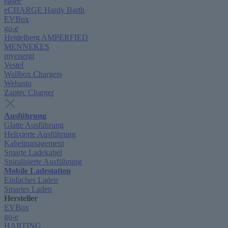
easee
eCHARGE Hardy Barth
EVBox
go-e
Heidelberg AMPERFIED
MENNEKES
myenergi
Vestel
Wallbox Chargers
Webasto
Zaptec Charger
Ausführung
Glatte Ausführung
Helixierte Ausführung
Kabelmanagement
Smarte Ladekabel
Spiralisierte Ausführung
Mobile Ladestation
Einfaches Laden
Smartes Laden
Hersteller
EVBox
go-e
HARTING