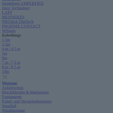
Heidelberg AMPERFIED
Juice Technology
LAPP
MENNEKES
NRGkick DiniTech
PHOENIX CONTACT
Webasto
Kabellänge
1,5m
2,5m
4 m / 4,5 m
5m
6m
7 m / 7,5 m
8 m / 8,5 m
10m
Montage
Anfahrschutz
Beschilderung & Markierung
Fundamente
Kabel- und Steckerhalterungen
Standfuß
Wandmontage