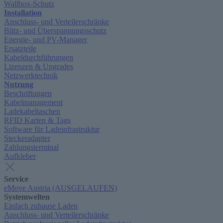
Wallbox-Schutz
Installation
Anschluss- und Verteilerschränke
Blitz- und Überspannungsschutz
Energie- und PV-Manager
Ersatzteile
Kabeldurchführungen
Lizenzen & Upgrades
Netzwerktechnik
Nutzung
Beschriftungen
Kabelmanagement
Ladekabeltaschen
RFID Karten & Tags
Software für Ladeinfrastruktur
Steckeradapter
Zahlungsterminal
Aufkleber
Service
eMove Austria (AUSGELAUFEN)
Systemwelten
Einfach zuhause Laden
Anschluss- und Verteilerschränke