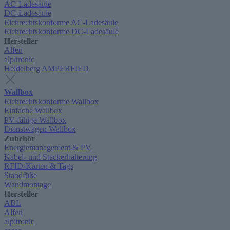
AC-Ladesäule
DC-Ladesäule
Eichrechtskonforme AC-Ladesäule
Eichrechtskonforme DC-Ladesäule
Hersteller
Alfen
alpitronic
Heidelberg AMPERFIED
Wallbox
Eichrechtskonforme Wallbox
Einfache Wallbox
PV-fähige Wallbox
Dienstwagen Wallbox
Zubehör
Energiemanagement & PV
Kabel- und Steckerhalterung
RFID-Karten & Tags
Standfüße
Wandmontage
Hersteller
ABL
Alfen
alpitronic