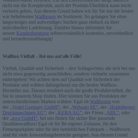
nicht nur die Komplexität, auch der Produkt-Überblick kann leicht
verloren gehen. Aus diesem Grund haben wir für Sie nur die besten
wie beliebtesten
Wallboxen
im Sortiment. So gelangen Sie ohne
langwieriges und aufwendiges Suchen ganz einfach zu ihrer
individuellen Ladelösung. Darüber hinaus informiert Sie
unsere
Kundenberatung
selbstverständlich kostenlos, unverbindlich
und herstellerunabhängig!
Wallbox-Vielfalt – Bei uns auf alle Fälle!
Vielfalt, Qualität und Sicherheit – drei Schlagwörter, die sich bei uns
nicht etwa gegenseitig ausschließen, sondern vielmehr zusammen
einhergehen! Wir achten stets auf Qualität wie Sicherheit der
Produkte und wählen dahingehend nur die besten Wallbox-
Hersteller aus. Daraus resultiert auch die große Produktvielfalt, die
Sie in unserem Shop finden. Hier können Sie aus Produkten der
unterschiedlichsten Marken wählen: Egal ob
Wallboxen
von
der
„Vestel Germany GmbH“
, der
„Webasto SE“
, der
„Heidelberger
Druckmaschinen AG“
, der
„KEBA AG“
, der Firma
„ABL“
, oder
der
„go-e GmbH“
, bei uns finden Sie sicher Ihre passende
Qualitätswallbox! Egal ob für Ihr eigenes Zuhause, für den
Firmenparkplatz oder für den betrieblichen Fuhrpark – Wallboxen
sind für viele Anwendungsbereiche geeignet. Aus diesem Grund