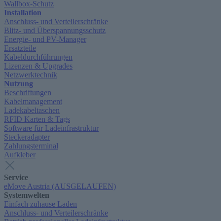
Wallbox-Schutz
Installation
Anschluss- und Verteilerschränke
Blitz- und Überspannungsschutz
Energie- und PV-Manager
Ersatzteile
Kabeldurchführungen
Lizenzen & Upgrades
Netzwerktechnik
Nutzung
Beschriftungen
Kabelmanagement
Ladekabeltaschen
RFID Karten & Tags
Software für Ladeinfrastruktur
Steckeradapter
Zahlungsterminal
Aufkleber
Service
eMove Austria (AUSGELAUFEN)
Systemwelten
Einfach zuhause Laden
Anschluss- und Verteilerschränke