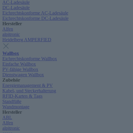
AC-Ladesäule
DC-Ladesäule
Eichrechtskonforme AC-Ladesäule
Eichrechtskonforme DC-Ladesäule
Hersteller
Alfen
alpitronic
Heidelberg AMPERFIED
Wallbox
Eichrechtskonforme Wallbox
Einfache Wallbox
PV-fähige Wallbox
Dienstwagen Wallbox
Zubehör
Energiemanagement & PV
Kabel- und Steckerhalterung
RFID-Karten & Tags
Standfüße
Wandmontage
Hersteller
ABL
Alfen
alpitronic