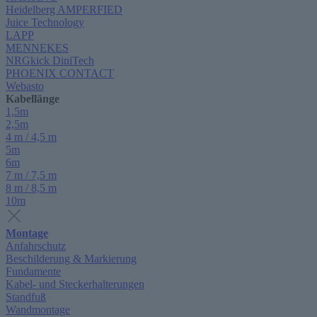
Heidelberg AMPERFIED
Juice Technology
LAPP
MENNEKES
NRGkick DiniTech
PHOENIX CONTACT
Webasto
Kabellänge
1,5m
2,5m
4 m / 4,5 m
5m
6m
7 m / 7,5 m
8 m / 8,5 m
10m
Montage
Anfahrschutz
Beschilderung & Markierung
Fundamente
Kabel- und Steckerhalterungen
Standfuß
Wandmontage