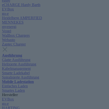
easee
eCHARGE Hardy Barth
EVBox
go-e
Heidelberg AMPERFIED
MENNEKES
myenergi
Vestel
Wallbox Chargers
Webasto
Zaptec Charger
Ausführung
Glatte Ausführung
Helixierte Ausführung
Kabelmanagement
Smarte Ladekabel
Spiralisierte Ausführung
Mobile Ladestation
Einfaches Laden
Smartes Laden
Hersteller
EVBox
go-e
HARTING