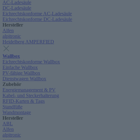
AC-Ladesäule
DC-Ladesäule
Eichrechtskonforme AC-Ladesäule
Eichrechtskonforme DC-Ladesäule
Hersteller
Alfen
alpitronic
Heidelberg AMPERFIED
Wallbox
Eichrechtskonforme Wallbox
Einfache Wallbox
PV-fähige Wallbox
Dienstwagen Wallbox
Zubehör
Energiemanagement & PV
Kabel- und Steckerhalterung
RFID-Karten & Tags
Standfüße
Wandmontage
Hersteller
ABL
Alfen
alpitronic