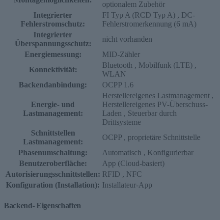
optionalem Zubehör
Integrierter
FI Typ A (RCD Typ A)
, DC-
Fehlerstromschutz:
Fehlerstromerkennung (6 mA)
Integrierter
nicht vorhanden
Überspannungsschutz:
Energiemessung:
MID-Zähler
Bluetooth
, Mobilfunk (LTE)
,
Konnektivität:
WLAN
Backendanbindung:
OCPP 1.6
Herstellereigenes Lastmanagement
,
Energie- und
Herstellereigenes PV-Überschuss-
Lastmanagement:
Laden
, Steuerbar durch
Drittsysteme
Schnittstellen
OCPP
, proprietäre Schnittstelle
Lastmanagement:
Phasenumschaltung:
Automatisch
, Konfigurierbar
Benutzeroberfläche:
App (Cloud-basiert)
Autorisierungsschnittstellen:
RFID
, NFC
Konfiguration (Installation):
Installateur-App
Backend- Eigenschaften