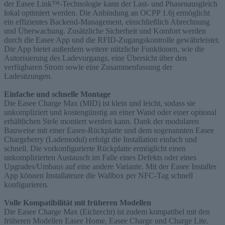
der Easee Link™-Technologie kann der Last- und Phasenausgleich
lokal optimiert werden. Die Anbindung an OCPP 1.6j ermöglicht
ein effizientes Backend-Management, einschließlich Abrechnung
und Überwachung. Zusätzliche Sicherheit und Komfort werden
durch die Easee App und die RFID-Zugangskontrolle gewährleistet.
Die App bietet außerdem weitere nützliche Funktionen, wie die
Autorisierung des Ladevorgangs, eine Übersicht über den
verfügbaren Strom sowie eine Zusammenfassung der
Ladesitzungen.
Einfache und schnelle Montage
Die Easee Charge Max (MID) ist klein und leicht, sodass sie
unkompliziert und kostengünstig an einer Wand oder einer optional
erhältlichen Stele montiert werden kann. Dank der modularen
Bauweise mit einer Easee-Rückplatte und dem sogenannten Easee
Chargeberry (Lademodul) erfolgt die Installation einfach und
schnell. Die vorkonfigurierte Rückplatte ermöglicht einen
unkomplizierten Austausch im Falle eines Defekts oder eines
Upgrades/Umbaus auf eine andere Variante. Mit der Easee Installer
App können Installateure die Wallbox per NFC-Tag schnell
konfigurieren.
Volle Kompatibilität mit früheren Modellen
Die Easee Charge Max (Eichrecht) ist zudem kompatibel mit den
früheren Modellen Easee Home, Easee Charge und Charge Lite.