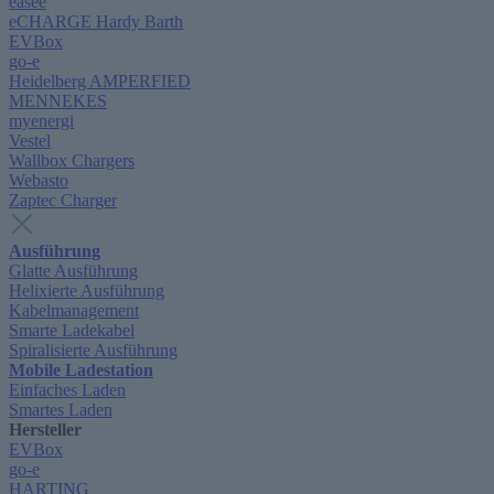
easee
eCHARGE Hardy Barth
EVBox
go-e
Heidelberg AMPERFIED
MENNEKES
myenergi
Vestel
Wallbox Chargers
Webasto
Zaptec Charger
Ausführung
Glatte Ausführung
Helixierte Ausführung
Kabelmanagement
Smarte Ladekabel
Spiralisierte Ausführung
Mobile Ladestation
Einfaches Laden
Smartes Laden
Hersteller
EVBox
go-e
HARTING