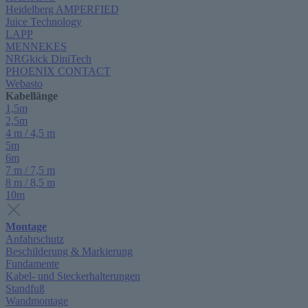
Heidelberg AMPERFIED
Juice Technology
LAPP
MENNEKES
NRGkick DiniTech
PHOENIX CONTACT
Webasto
Kabellänge
1,5m
2,5m
4 m / 4,5 m
5m
6m
7 m / 7,5 m
8 m / 8,5 m
10m
Montage
Anfahrschutz
Beschilderung & Markierung
Fundamente
Kabel- und Steckerhalterungen
Standfuß
Wandmontage