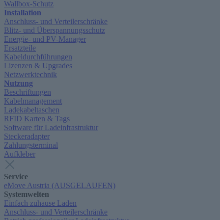
Wallbox-Schutz
Installation
Anschluss- und Verteilerschränke
Blitz- und Überspannungsschutz
Energie- und PV-Manager
Ersatzteile
Kabeldurchführungen
Lizenzen & Upgrades
Netzwerktechnik
Nutzung
Beschriftungen
Kabelmanagement
Ladekabeltaschen
RFID Karten & Tags
Software für Ladeinfrastruktur
Steckeradapter
Zahlungsterminal
Aufkleber
Service
eMove Austria (AUSGELAUFEN)
Systemwelten
Einfach zuhause Laden
Anschluss- und Verteilerschränke