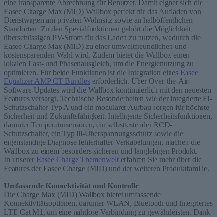
eine transparente Abrechnung für Benutzer. Damit eignet sich die
Easee Charge Max (MID) Wallbox perfekt für das Aufladen von
Dienstwagen am privaten Wohnsitz sowie an halböffentlichen
Standorten. Zu den Spezialfunktionen gehört die Möglichkeit,
überschüssigen PV-Strom für das Laden zu nutzen, wodurch die
Easee Charge Max (MID) zu einer umweltfreundlichen und
kostensparenden Wahl wird. Zudem bietet die Wallbox einen
lokalen Last- und Phasenausgleich, um die Energienutzung zu
optimieren. Für beide Funktionen ist die Integration eines
Easee
Equalizer AMP CT Bundles
erforderlich. Über Over-the-Air-
Software-Updates wird die Wallbox kontinuierlich mit den neuesten
Features versorgt. Technische Besonderheiten wie der integrierte FI-
Schutzschalter Typ A und ein modularer Aufbau sorgen für höchste
Sicherheit und Zukunftsfähigkeit. Intelligente Sicherheitsfunktionen,
darunter Temperatursensoren, ein selbsttestender RCD-
Schutzschalter, ein Typ lll-Überspannungsschutz sowie die
eigenständige Diagnose fehlerhafter Verkabelungen, machen die
Wallbox zu einem besonders sicheren und langlebigen Produkt.
In unserer
Easee Charge Themenwelt
erfahren Sie mehr über die
Features der Easee Charge (MID) und der weiteren Produktfamilie.
Umfassende Konnektivität und Kontrolle
Die Charge Max (MID) Wallbox bietet umfassende
Konnektivitätsoptionen, darunter WLAN, Bluetooth und integriertes
LTE Cat M1, um eine nahtlose Verbindung zu gewährleisten. Dank