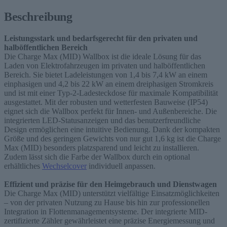
Beschreibung
Leistungsstark und bedarfsgerecht für den privaten und
halböffentlichen Bereich
Die Charge Max (MID) Wallbox ist die ideale Lösung für das
Laden von Elektrofahrzeugen im privaten und halböffentlichen
Bereich. Sie bietet Ladeleistungen von 1,4 bis 7,4 kW an einem
einphasigen und 4,2 bis 22 kW an einem dreiphasigen Stromkreis
und ist mit einer Typ-2-Ladesteckdose für maximale Kompatibilität
ausgestattet. Mit der robusten und wetterfesten Bauweise (IP54)
eignet sich die Wallbox perfekt für Innen- und Außenbereiche. Die
integrierten LED-Statusanzeigen und das benutzerfreundliche
Design ermöglichen eine intuitive Bedienung. Dank der kompakten
Größe und des geringen Gewichts von nur gut 1,6 kg ist die Charge
Max (MID) besonders platzsparend und leicht zu installieren.
Zudem lässt sich die Farbe der Wallbox durch ein optional
erhältliches
Wechselcover
individuell anpassen.
Effizient und präzise für den Heimgebrauch und Dienstwagen
Die Charge Max (MID) unterstützt vielfältige Einsatzmöglichkeiten
– von der privaten Nutzung zu Hause bis hin zur professionellen
Integration in Flottenmanagementsysteme. Der integrierte MID-
zertifizierte Zähler gewährleistet eine präzise Energiemessung und