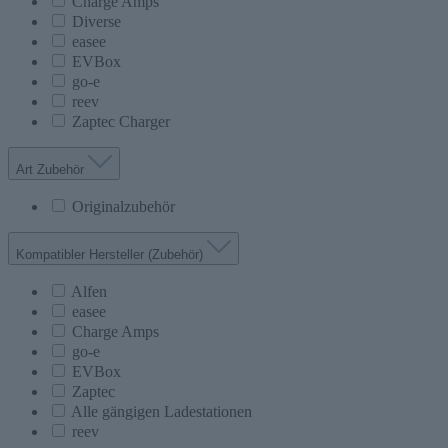
Charge Amps
Diverse
easee
EVBox
go-e
reev
Zaptec Charger
Art Zubehör
Originalzubehör
Kompatibler Hersteller (Zubehör)
Alfen
easee
Charge Amps
go-e
EVBox
Zaptec
Alle gängigen Ladestationen
reev