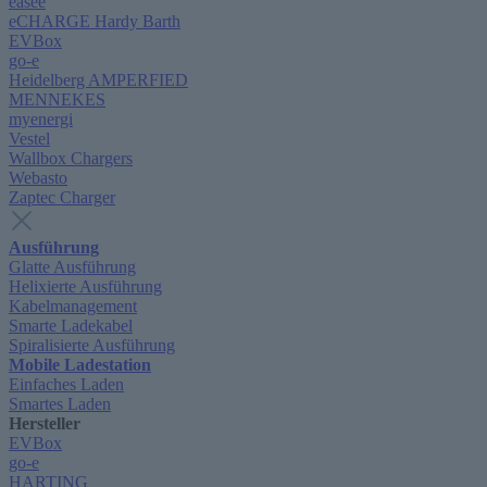
easee
eCHARGE Hardy Barth
EVBox
go-e
Heidelberg AMPERFIED
MENNEKES
myenergi
Vestel
Wallbox Chargers
Webasto
Zaptec Charger
Ausführung
Glatte Ausführung
Helixierte Ausführung
Kabelmanagement
Smarte Ladekabel
Spiralisierte Ausführung
Mobile Ladestation
Einfaches Laden
Smartes Laden
Hersteller
EVBox
go-e
HARTING