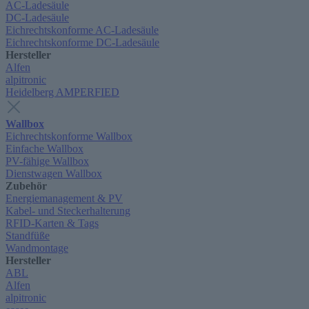
AC-Ladesäule
DC-Ladesäule
Eichrechtskonforme AC-Ladesäule
Eichrechtskonforme DC-Ladesäule
Hersteller
Alfen
alpitronic
Heidelberg AMPERFIED
Wallbox
Eichrechtskonforme Wallbox
Einfache Wallbox
PV-fähige Wallbox
Dienstwagen Wallbox
Zubehör
Energiemanagement & PV
Kabel- und Steckerhalterung
RFID-Karten & Tags
Standfüße
Wandmontage
Hersteller
ABL
Alfen
alpitronic