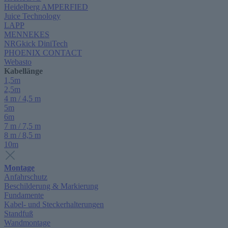
Heidelberg AMPERFIED
Juice Technology
LAPP
MENNEKES
NRGkick DiniTech
PHOENIX CONTACT
Webasto
Kabellänge
1,5m
2,5m
4 m / 4,5 m
5m
6m
7 m / 7,5 m
8 m / 8,5 m
10m
Montage
Anfahrschutz
Beschilderung & Markierung
Fundamente
Kabel- und Steckerhalterungen
Standfuß
Wandmontage