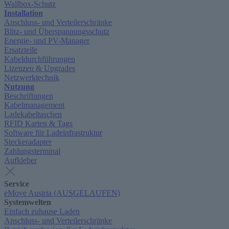
Wallbox-Schutz
Installation
Anschluss- und Verteilerschränke
Blitz- und Überspannungsschutz
Energie- und PV-Manager
Ersatzteile
Kabeldurchführungen
Lizenzen & Upgrades
Netzwerktechnik
Nutzung
Beschriftungen
Kabelmanagement
Ladekabeltaschen
RFID Karten & Tags
Software für Ladeinfrastruktur
Steckeradapter
Zahlungsterminal
Aufkleber
Service
eMove Austria (AUSGELAUFEN)
Systemwelten
Einfach zuhause Laden
Anschluss- und Verteilerschränke