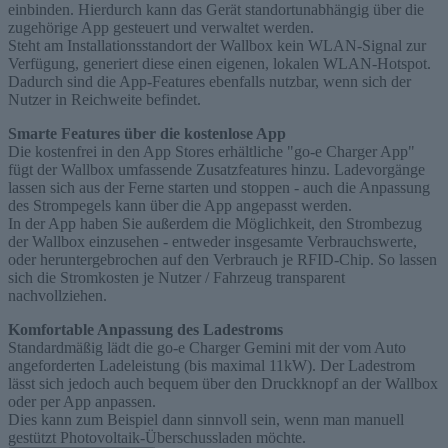
einbinden. Hierdurch kann das Gerät standortunabhängig über die
zugehörige App gesteuert und verwaltet werden.
Steht am Installationsstandort der Wallbox kein WLAN-Signal zur
Verfügung, generiert diese einen eigenen, lokalen WLAN-Hotspot.
Dadurch sind die App-Features ebenfalls nutzbar, wenn sich der
Nutzer in Reichweite befindet.
Smarte Features über die kostenlose App
Die kostenfrei in den App Stores erhältliche "go-e Charger App"
fügt der Wallbox umfassende Zusatzfeatures hinzu. Ladevorgänge
lassen sich aus der Ferne starten und stoppen - auch die Anpassung
des Strompegels kann über die App angepasst werden.
In der App haben Sie außerdem die Möglichkeit, den Strombezug
der Wallbox einzusehen - entweder insgesamte Verbrauchswerte,
oder heruntergebrochen auf den Verbrauch je RFID-Chip. So lassen
sich die Stromkosten je Nutzer / Fahrzeug transparent
nachvollziehen.
Komfortable Anpassung des Ladestroms
Standardmäßig lädt die go-e Charger Gemini mit der vom Auto
angeforderten Ladeleistung (bis maximal 11kW). Der Ladestrom
lässt sich jedoch auch bequem über den Druckknopf an der Wallbox
oder per App anpassen.
Dies kann zum Beispiel dann sinnvoll sein, wenn man manuell
gestützt Photovoltaik-Überschussladen möchte.