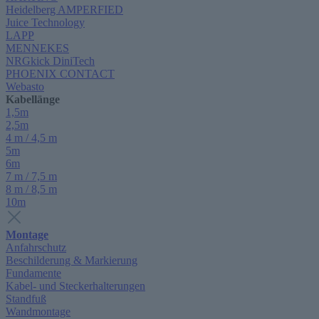
Heidelberg AMPERFIED
Juice Technology
LAPP
MENNEKES
NRGkick DiniTech
PHOENIX CONTACT
Webasto
Kabellänge
1,5m
2,5m
4 m / 4,5 m
5m
6m
7 m / 7,5 m
8 m / 8,5 m
10m
Montage
Anfahrschutz
Beschilderung & Markierung
Fundamente
Kabel- und Steckerhalterungen
Standfuß
Wandmontage