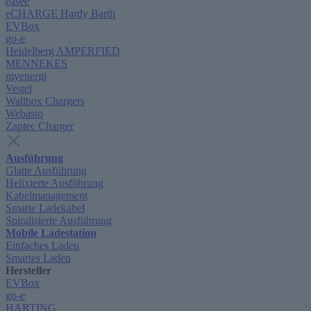
easee
eCHARGE Hardy Barth
EVBox
go-e
Heidelberg AMPERFIED
MENNEKES
myenergi
Vestel
Wallbox Chargers
Webasto
Zaptec Charger
Ausführung
Glatte Ausführung
Helixierte Ausführung
Kabelmanagement
Smarte Ladekabel
Spiralisierte Ausführung
Mobile Ladestation
Einfaches Laden
Smartes Laden
Hersteller
EVBox
go-e
HARTING