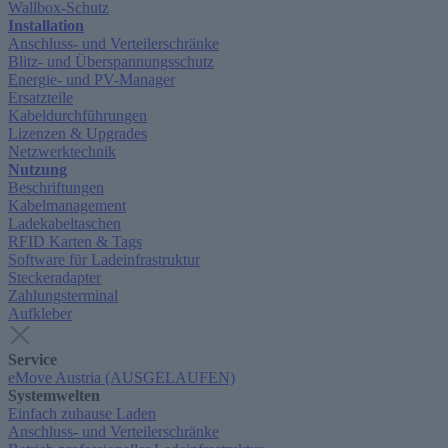
Wallbox-Schutz
Installation
Anschluss- und Verteilerschränke
Blitz- und Überspannungsschutz
Energie- und PV-Manager
Ersatzteile
Kabeldurchführungen
Lizenzen & Upgrades
Netzwerktechnik
Nutzung
Beschriftungen
Kabelmanagement
Ladekabeltaschen
RFID Karten & Tags
Software für Ladeinfrastruktur
Steckeradapter
Zahlungsterminal
Aufkleber
Service
eMove Austria (AUSGELAUFEN)
Systemwelten
Einfach zuhause Laden
Anschluss- und Verteilerschränke