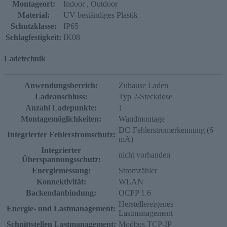
Montageort:
Indoor
, Outdoor
Material:
UV-beständiges Plastik
Schutzklasse:
IP65
Schlagfestigkeit:
IK08
Ladetechnik
Anwendungsbereich:
Zuhause Laden
Ladeanschluss:
Typ 2-Steckdose
Anzahl Ladepunkte:
1
Montagemöglichkeiten:
Wandmontage
DC-Fehlerstromerkennung (6
Integrierter Fehlerstromschutz:
mA)
Integrierter
nicht vorhanden
Überspannungsschutz:
Energiemessung:
Stromzähler
Konnektivität:
WLAN
Backendanbindung:
OCPP 1.6
Herstellereigenes
Energie- und Lastmanagement:
Lastmanagement
Schnittstellen Lastmanagement:
Modbus TCP-IP