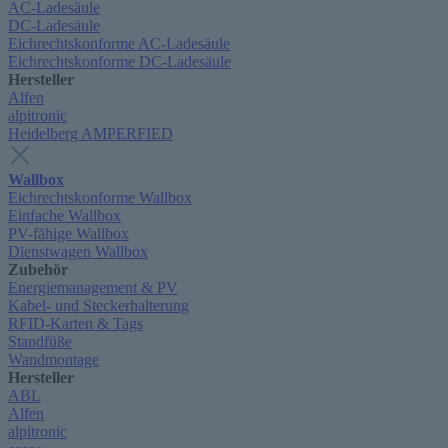
AC-Ladesäule
DC-Ladesäule
Eichrechtskonforme AC-Ladesäule
Eichrechtskonforme DC-Ladesäule
Hersteller
Alfen
alpitronic
Heidelberg AMPERFIED
Wallbox
Eichrechtskonforme Wallbox
Einfache Wallbox
PV-fähige Wallbox
Dienstwagen Wallbox
Zubehör
Energiemanagement & PV
Kabel- und Steckerhalterung
RFID-Karten & Tags
Standfüße
Wandmontage
Hersteller
ABL
Alfen
alpitronic