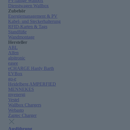
PV-fähige Wallbox
Dienstwagen Wallbox
Zubehör
Energiemanagement & PV
Kabel- und Steckerhalterung
RFID-Karten & Tags
Standfüße
Wandmontage
Hersteller
ABL
Alfen
alpitronic
easee
eCHARGE Hardy Barth
EVBox
go-e
Heidelberg AMPERFIED
MENNEKES
myenergi
Vestel
Wallbox Chargers
Webasto
Zaptec Charger
Ausführung