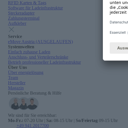
RFID Karten & Tags
Software für Ladeinfrastruktur
Steckeradapter
Zahlungsterminal
Aufkleber
Service
eMove Austria (AUSGELAUFEN)
Systemwelten
Einfach zuhause Laden
Anschluss- und Verteilerschränke
Betrieb professioneller Ladeinfrastruktur
Über Uns
Über energielösung
Team
Hersteller
Magazin
Persönliche Beratung & Hilfe
Wir sind für Sie erreichbar:
Mo-Fr.:
07-20 Uhr |
Sa:
08-15 Uhr |
So/Feiertag
09-15 Uhr
+49 941 2017700