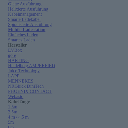
Glatte Ausführung
Helixierte Ausführung
Kabelmanagement
Smarte Ladekabel
Spiralisierte Ausführung
Mobile Ladestation
Einfaches Laden
Smartes Laden
Hersteller
EVBox
go-e
HARTING
Heidelberg AMPERFIED
Juice Technology
LAPP
MENNEKES
NRGkick DiniTech
PHOENIX CONTACT
Webasto
Kabellänge
1,5m
2,5m
4 m / 4,5 m
5m
6m