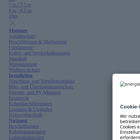
7 m / 7,5 m
8 m / 8,5 m
10m
Montage
Anfahrschutz
Beschilderung & Markierung
Fundamente
Kabel- und Steckerhalterungen
Standfuß
Wandmontage
Wallbox-Schutz
Installation
Anschluss- und Verteilerschränke
Blitz- und Überspannungsschutz
Energie- und PV-Manager
Ersatzteile
Kabeldurchführungen
Lizenzen & Upgrades
Netzwerktechnik
Nutzung
Beschriftungen
Kabelmanagement
Ladekabeltaschen