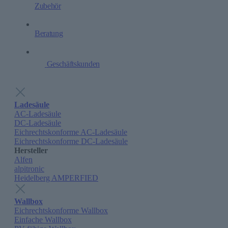
Zubehör
Beratung
Geschäftskunden
Ladesäule
AC-Ladesäule
DC-Ladesäule
Eichrechtskonforme AC-Ladesäule
Eichrechtskonforme DC-Ladesäule
Hersteller
Alfen
alpitronic
Heidelberg AMPERFIED
Wallbox
Eichrechtskonforme Wallbox
Einfache Wallbox