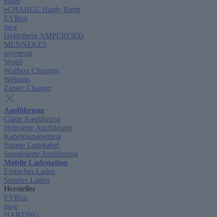
easee
eCHARGE Hardy Barth
EVBox
go-e
Heidelberg AMPERFIED
MENNEKES
myenergi
Vestel
Wallbox Chargers
Webasto
Zaptec Charger
Ausführung
Glatte Ausführung
Helixierte Ausführung
Kabelmanagement
Smarte Ladekabel
Spiralisierte Ausführung
Mobile Ladestation
Einfaches Laden
Smartes Laden
Hersteller
EVBox
go-e
HARTING