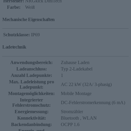
Hersteller:
NRGkick DiniTech
Farbe:
Weiß
Mechanische Eigenschaften
Schutzklasse:
IP69
Ladetechnik
Anwendungsbereich:
Zuhause Laden
Ladeanschluss:
Typ 2-Ladekabel
Anzahl Ladepunkte:
1
Max. Ladeleistung pro
AC 22 kW (32A/ 3-phasig)
Ladepunkt:
Montagemöglichkeiten:
Mobile Montage
Integrierter
DC-Fehlerstromerkennung (6 mA)
Fehlerstromschutz:
Energiemessung:
Stromzähler
Konnektivität:
Bluetooth
, WLAN
Backendanbindung:
OCPP 1.6
Energie- und