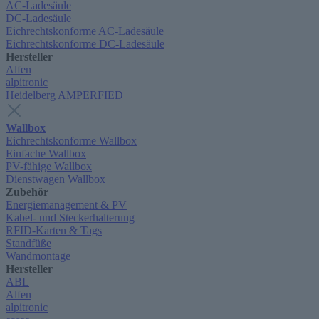
AC-Ladesäule
DC-Ladesäule
Eichrechtskonforme AC-Ladesäule
Eichrechtskonforme DC-Ladesäule
Hersteller
Alfen
alpitronic
Heidelberg AMPERFIED
Wallbox
Eichrechtskonforme Wallbox
Einfache Wallbox
PV-fähige Wallbox
Dienstwagen Wallbox
Zubehör
Energiemanagement & PV
Kabel- und Steckerhalterung
RFID-Karten & Tags
Standfüße
Wandmontage
Hersteller
ABL
Alfen
alpitronic