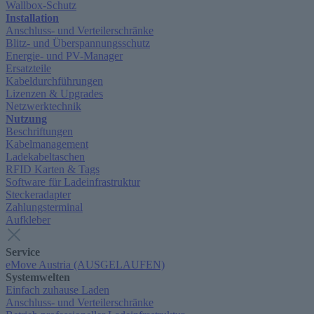
Wallbox-Schutz
Installation
Anschluss- und Verteilerschränke
Blitz- und Überspannungsschutz
Energie- und PV-Manager
Ersatzteile
Kabeldurchführungen
Lizenzen & Upgrades
Netzwerktechnik
Nutzung
Beschriftungen
Kabelmanagement
Ladekabeltaschen
RFID Karten & Tags
Software für Ladeinfrastruktur
Steckeradapter
Zahlungsterminal
Aufkleber
Service
eMove Austria (AUSGELAUFEN)
Systemwelten
Einfach zuhause Laden
Anschluss- und Verteilerschränke