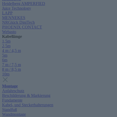
Heidelberg AMPERFIED
Juice Technology
LAPP
MENNEKES
NRGkick DiniTech
PHOENIX CONTACT
Webasto
Kabellänge
1,5m
2,5m
4 m / 4,5 m
5m
6m
7 m / 7,5 m
8 m / 8,5 m
10m
Montage
Anfahrschutz
Beschilderung & Markierung
Fundamente
Kabel- und Steckerhalterungen
Standfuß
Wandmontage