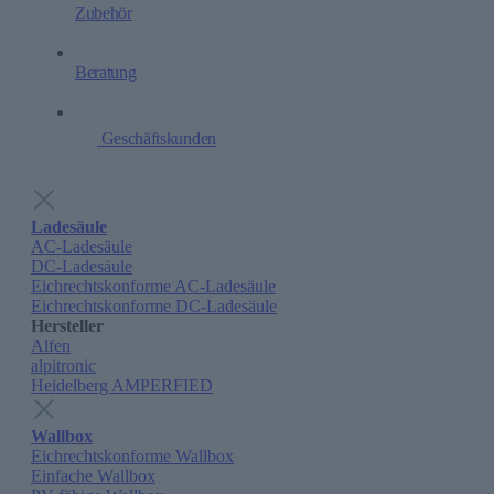
Zubehör
Beratung
Geschäftskunden
Ladesäule
AC-Ladesäule
DC-Ladesäule
Eichrechtskonforme AC-Ladesäule
Eichrechtskonforme DC-Ladesäule
Hersteller
Alfen
alpitronic
Heidelberg AMPERFIED
Wallbox
Eichrechtskonforme Wallbox
Einfache Wallbox