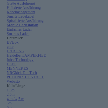
Glatte Ausführung
Helixierte Ausführung
Kabelmanagement
Smarte Ladekabel
Spiralisierte Ausführung
Mobile Ladestation
Einfaches Laden
Smartes Laden
Hersteller
EVBox
go-e
HARTING
Heidelberg AMPERFIED
Juice Technology
LAPP
MENNEKES
NRGkick DiniTech
PHOENIX CONTACT
Webasto
Kabellänge
1,5m
2,5m
4 m / 4,5 m
5m
6m