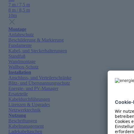
7 m / 7,5 m
8 m / 8,5 m
10m
Montage
Anfahrschutz
Beschilderung & Markierung
Fundamente
Kabel- und Steckerhalterungen
Standfuß
Wandmontage
Wallbox-Schutz
Installation
Anschluss- und Verteilerschränke
Blitz- und Überspannungsschutz
Energie- und PV-Manager
Ersatzteile
Kabeldurchführungen
Lizenzen & Upgrades
Netzwerktechnik
Nutzung
Beschriftungen
Kabelmanagement
Ladekabeltaschen