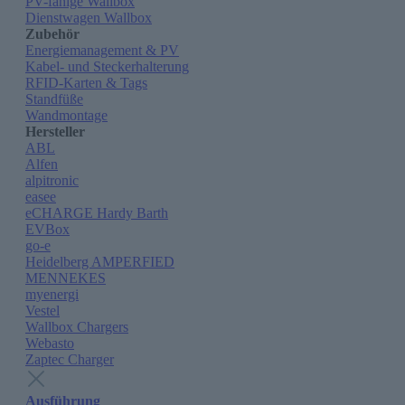
PV-fähige Wallbox
Dienstwagen Wallbox
Zubehör
Energiemanagement & PV
Kabel- und Steckerhalterung
RFID-Karten & Tags
Standfüße
Wandmontage
Hersteller
ABL
Alfen
alpitronic
easee
eCHARGE Hardy Barth
EVBox
go-e
Heidelberg AMPERFIED
MENNEKES
myenergi
Vestel
Wallbox Chargers
Webasto
Zaptec Charger
Ausführung