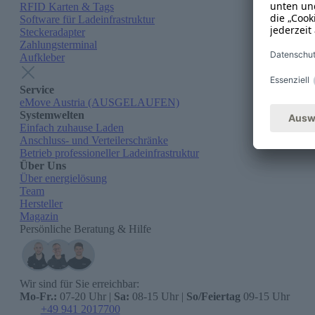
RFID Karten & Tags
Software für Ladeinfrastruktur
Steckeradapter
Zahlungsterminal
Aufkleber
Service
eMove Austria (AUSGELAUFEN)
Systemwelten
Einfach zuhause Laden
Anschluss- und Verteilerschränke
Betrieb professioneller Ladeinfrastruktur
Über Uns
Über energielösung
Team
Hersteller
Magazin
Persönliche Beratung & Hilfe
Wir sind für Sie erreichbar:
Mo-Fr.:
07-20 Uhr |
Sa:
08-15 Uhr |
So/Feiertag
09-15 Uhr
+49 941 2017700