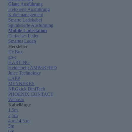
Glatte Ausführung
Helixierte Ausführung
Kabelmanagement
Smarte Ladekabel
Spiralisierte Ausführung
Mobile Ladestation
Einfaches Laden
Smartes Laden
Hersteller
EVBox
go-e
HARTING
Heidelberg AMPERFIED
Juice Technology
LAPP
MENNEKES
NRGkick DiniTech
PHOENIX CONTACT
Webasto
Kabellänge
1,5m
2,5m
4 m / 4,5 m
5m
6m