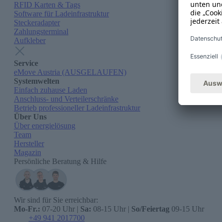
RFID Karten & Tags
Software für Ladeinfrastruktur
Steckeradapter
Zahlungsterminal
Aufkleber
Service
eMove Austria (AUSGELAUFEN)
Systemwelten
Einfach zuhause Laden
Anschluss- und Verteilerschränke
Betrieb professioneller Ladeinfrastruktur
Über Uns
Über energielösung
Team
Hersteller
Magazin
Persönliche Beratung & Hilfe
Wir sind für Sie erreichbar:
Mo-Fr.:
07-20 Uhr |
Sa:
08-15 Uhr |
So/Feiertag
09-15 Uhr
+49 941 2017700