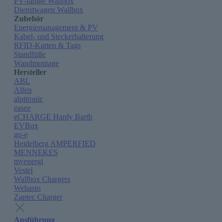
PV-fähige Wallbox
Dienstwagen Wallbox
Zubehör
Energiemanagement & PV
Kabel- und Steckerhalterung
RFID-Karten & Tags
Standfüße
Wandmontage
Hersteller
ABL
Alfen
alpitronic
easee
eCHARGE Hardy Barth
EVBox
go-e
Heidelberg AMPERFIED
MENNEKES
myenergi
Vestel
Wallbox Chargers
Webasto
Zaptec Charger
Ausführung