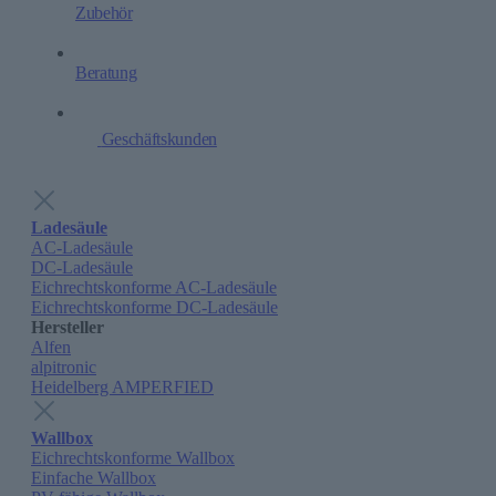
Zubehör
Beratung
Geschäftskunden
Ladesäule
AC-Ladesäule
DC-Ladesäule
Eichrechtskonforme AC-Ladesäule
Eichrechtskonforme DC-Ladesäule
Hersteller
Alfen
alpitronic
Heidelberg AMPERFIED
Wallbox
Eichrechtskonforme Wallbox
Einfache Wallbox