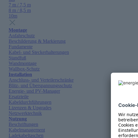
7 m / 7,5 m
8 m / 8,5 m
10m
Montage
Anfahrschutz
Beschilderung & Markierung
Fundamente
Kabel- und Steckerhalterungen
Standfuß
Wandmontage
Wallbox-Schutz
Installation
Anschluss- und Verteilerschränke
Blitz- und Überspannungsschutz
Energie- und PV-Manager
Ersatzteile
Kabeldurchführungen
Lizenzen & Upgrades
Netzwerktechnik
Nutzung
Beschriftungen
Kabelmanagement
Ladekabeltaschen