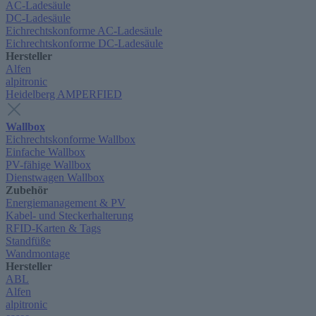
AC-Ladesäule
DC-Ladesäule
Eichrechtskonforme AC-Ladesäule
Eichrechtskonforme DC-Ladesäule
Hersteller
Alfen
alpitronic
Heidelberg AMPERFIED
Wallbox
Eichrechtskonforme Wallbox
Einfache Wallbox
PV-fähige Wallbox
Dienstwagen Wallbox
Zubehör
Energiemanagement & PV
Kabel- und Steckerhalterung
RFID-Karten & Tags
Standfüße
Wandmontage
Hersteller
ABL
Alfen
alpitronic