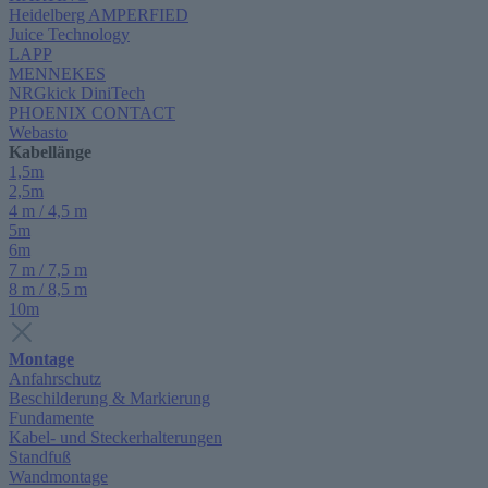
Heidelberg AMPERFIED
Juice Technology
LAPP
MENNEKES
NRGkick DiniTech
PHOENIX CONTACT
Webasto
Kabellänge
1,5m
2,5m
4 m / 4,5 m
5m
6m
7 m / 7,5 m
8 m / 8,5 m
10m
Montage
Anfahrschutz
Beschilderung & Markierung
Fundamente
Kabel- und Steckerhalterungen
Standfuß
Wandmontage