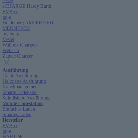
easee
eCHARGE Hardy Barth
EVBox
go-e
Heidelberg AMPERFIED
MENNEKES
myenergi
Vestel
Wallbox Chargers
Webasto
Zaptec Charger
Ausführung
Glatte Ausführung
Helixierte Ausführung
Kabelmanagement
Smarte Ladekabel
Spiralisierte Ausführung
Mobile Ladestation
Einfaches Laden
Smartes Laden
Hersteller
EVBox
go-e
HARTING