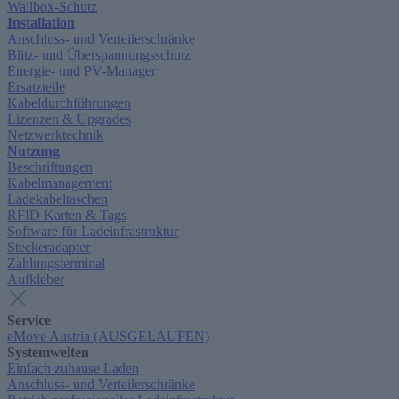
Wallbox-Schutz
Installation
Anschluss- und Verteilerschränke
Blitz- und Überspannungsschutz
Energie- und PV-Manager
Ersatzteile
Kabeldurchführungen
Lizenzen & Upgrades
Netzwerktechnik
Nutzung
Beschriftungen
Kabelmanagement
Ladekabeltaschen
RFID Karten & Tags
Software für Ladeinfrastruktur
Steckeradapter
Zahlungsterminal
Aufkleber
Service
eMove Austria (AUSGELAUFEN)
Systemwelten
Einfach zuhause Laden
Anschluss- und Verteilerschränke