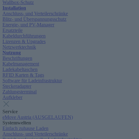
Wallbox-Schutz
Installation
Anschluss- und Verteilerschränke
Blitz- und Überspannungsschutz
Energie- und PV-Manager
Ersatzteile
Kabeldurchführungen
Lizenzen & Upgrades
Netzwerktechnik
Nutzung
Beschriftungen
Kabelmanagement
Ladekabeltaschen
RFID Karten & Tags
Software für Ladeinfrastruktur
Steckeradapter
Zahlungsterminal
Aufkleber
Service
eMove Austria (AUSGELAUFEN)
Systemwelten
Einfach zuhause Laden
Anschluss- und Verteilerschränke