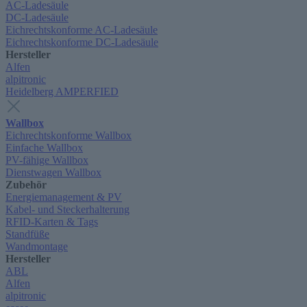
AC-Ladesäule
DC-Ladesäule
Eichrechtskonforme AC-Ladesäule
Eichrechtskonforme DC-Ladesäule
Hersteller
Alfen
alpitronic
Heidelberg AMPERFIED
Wallbox
Eichrechtskonforme Wallbox
Einfache Wallbox
PV-fähige Wallbox
Dienstwagen Wallbox
Zubehör
Energiemanagement & PV
Kabel- und Steckerhalterung
RFID-Karten & Tags
Standfüße
Wandmontage
Hersteller
ABL
Alfen
alpitronic