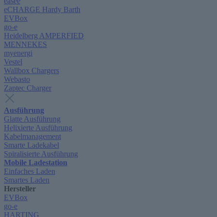
easee
eCHARGE Hardy Barth
EVBox
go-e
Heidelberg AMPERFIED
MENNEKES
myenergi
Vestel
Wallbox Chargers
Webasto
Zaptec Charger
Ausführung
Glatte Ausführung
Helixierte Ausführung
Kabelmanagement
Smarte Ladekabel
Spiralisierte Ausführung
Mobile Ladestation
Einfaches Laden
Smartes Laden
Hersteller
EVBox
go-e
HARTING