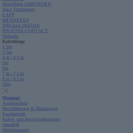
Heidelberg AMPERFIED
Juice Technology
LAPP
MENNEKES
NRGkick DiniTech
PHOENIX CONTACT
Webasto
Kabellänge
1,5m
2,5m
4 m / 4,5 m
5m
6m
7 m / 7,5 m
8 m / 8,5 m
10m
Montage
Anfahrschutz
Beschilderung & Markierung
Fundamente
Kabel- und Steckerhalterungen
Standfuß
Wandmontage