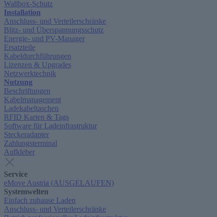
Wallbox-Schutz
Installation
Anschluss- und Verteilerschränke
Blitz- und Überspannungsschutz
Energie- und PV-Manager
Ersatzteile
Kabeldurchführungen
Lizenzen & Upgrades
Netzwerktechnik
Nutzung
Beschriftungen
Kabelmanagement
Ladekabeltaschen
RFID Karten & Tags
Software für Ladeinfrastruktur
Steckeradapter
Zahlungsterminal
Aufkleber
Service
eMove Austria (AUSGELAUFEN)
Systemwelten
Einfach zuhause Laden
Anschluss- und Verteilerschränke