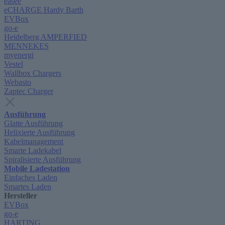
easee
eCHARGE Hardy Barth
EVBox
go-e
Heidelberg AMPERFIED
MENNEKES
myenergi
Vestel
Wallbox Chargers
Webasto
Zaptec Charger
Ausführung
Glatte Ausführung
Helixierte Ausführung
Kabelmanagement
Smarte Ladekabel
Spiralisierte Ausführung
Mobile Ladestation
Einfaches Laden
Smartes Laden
Hersteller
EVBox
go-e
HARTING