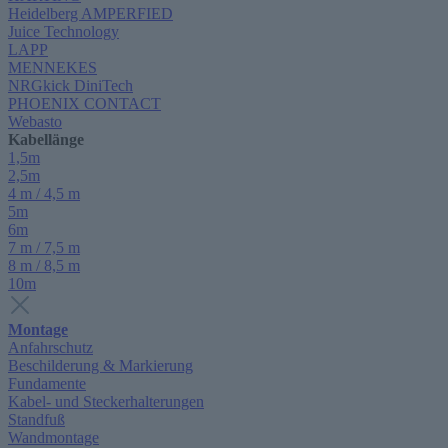
Heidelberg AMPERFIED
Juice Technology
LAPP
MENNEKES
NRGkick DiniTech
PHOENIX CONTACT
Webasto
Kabellänge
1,5m
2,5m
4 m / 4,5 m
5m
6m
7 m / 7,5 m
8 m / 8,5 m
10m
Montage
Anfahrschutz
Beschilderung & Markierung
Fundamente
Kabel- und Steckerhalterungen
Standfuß
Wandmontage