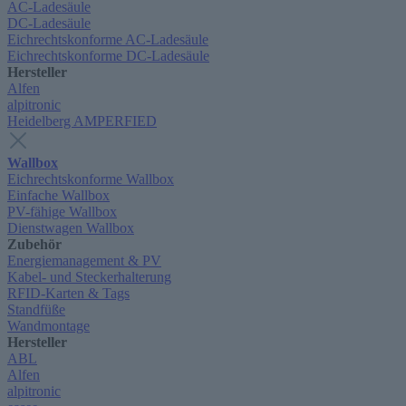
AC-Ladesäule
DC-Ladesäule
Eichrechtskonforme AC-Ladesäule
Eichrechtskonforme DC-Ladesäule
Hersteller
Alfen
alpitronic
Heidelberg AMPERFIED
Wallbox
Eichrechtskonforme Wallbox
Einfache Wallbox
PV-fähige Wallbox
Dienstwagen Wallbox
Zubehör
Energiemanagement & PV
Kabel- und Steckerhalterung
RFID-Karten & Tags
Standfüße
Wandmontage
Hersteller
ABL
Alfen
alpitronic