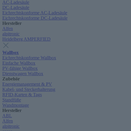
AC-Ladesäule
DC-Ladesäule
Eichrechtskonforme AC-Ladesäule
Eichrechtskonforme DC-Ladesäule
Hersteller
Alfen
alpitronic
Heidelberg AMPERFIED
Wallbox
Eichrechtskonforme Wallbox
Einfache Wallbox
PV-fähige Wallbox
Dienstwagen Wallbox
Zubehör
Energiemanagement & PV
Kabel- und Steckerhalterung
RFID-Karten & Tags
Standfüße
Wandmontage
Hersteller
ABL
Alfen
alpitronic