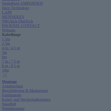
Heidelberg AMPERFIED
Juice Technology
LAPP
MENNEKES
NRGkick DiniTech
PHOENIX CONTACT
Webasto
Kabellänge
1,5m
2,5m
4 m / 4,5 m
5m
6m
7 m / 7,5 m
8 m / 8,5 m
10m
Montage
Anfahrschutz
Beschilderung & Markierung
Fundamente
Kabel- und Steckerhalterungen
Standfuß
Wandmontage