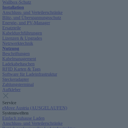
Wallbox-Schutz
Installation
Anschluss- und Verteilerschränke
Blitz- und Überspannungsschutz
Energie- und PV-Manager
Ersatzteile
Kabeldurchführungen
Lizenzen & Upgrades
Netzwerktechnik
Nutzung
Beschriftungen
Kabelmanagement
Ladekabeltaschen
RFID Karten & Tags
Software für Ladeinfrastruktur
Steckeradapter
Zahlungsterminal
Aufkleber
Service
eMove Austria (AUSGELAUFEN)
Systemwelten
Einfach zuhause Laden
Anschluss- und Verteilerschränke