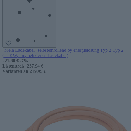
"Mein Ladekabel" selbsteinrollend by energielösung Typ 2-Typ 2
(11 KW, 5m, helixiertes Ladekabel)
221,80 €
-7%
Listenpreis:
237,94 €
Varianten ab
219,95 €