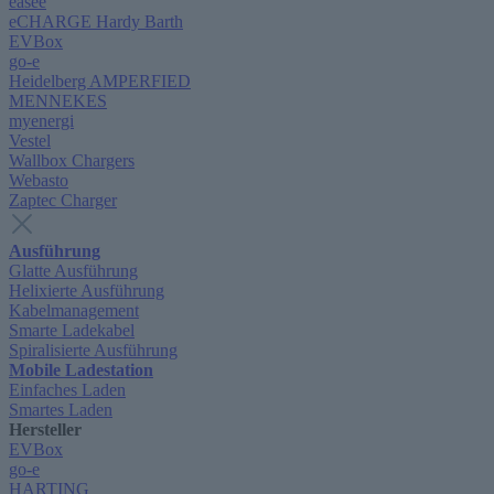
easee
eCHARGE Hardy Barth
EVBox
go-e
Heidelberg AMPERFIED
MENNEKES
myenergi
Vestel
Wallbox Chargers
Webasto
Zaptec Charger
Ausführung
Glatte Ausführung
Helixierte Ausführung
Kabelmanagement
Smarte Ladekabel
Spiralisierte Ausführung
Mobile Ladestation
Einfaches Laden
Smartes Laden
Hersteller
EVBox
go-e
HARTING