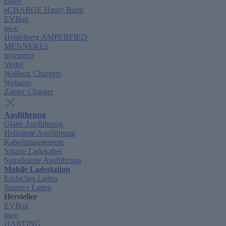
easee
eCHARGE Hardy Barth
EVBox
go-e
Heidelberg AMPERFIED
MENNEKES
myenergi
Vestel
Wallbox Chargers
Webasto
Zaptec Charger
Ausführung
Glatte Ausführung
Helixierte Ausführung
Kabelmanagement
Smarte Ladekabel
Spiralisierte Ausführung
Mobile Ladestation
Einfaches Laden
Smartes Laden
Hersteller
EVBox
go-e
HARTING