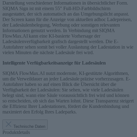
Darstellung verschiedener Informationen in übersichtlicher Form.
SIQMA Sign ist mit einem 55" Full-HD-Farbbildschirm
ausgestattet, der sich automatisch an das Umgebungslicht anpasst.
Der Screen kann für die Anzeige von aktuellen adhoc Ladepreisen,
der Ladesäulenbelegung, Werbung oder sonstigen relevanten
Informationen genutzt werden. In Verbindung mit SIQMA
FlowMax.AI kann eine KI-basierte Vorhersage der
Ladesäulenverfügbarkeit grafisch dargestellt werden. Die E-
Autofahrer sehen somit bei voller Auslastung der Ladestation in wie
vielen Minuten die nächste Ladesäule frei wird.
Intelligente Verfügbarkeitsanzeige für Ladesäulen
SIQMA FlowMax.AI nutzt modernste, KI-gestützte Algorithmen,
um die Verweildauer an jeder Ladesäule präzise vorherzusagen. E-
Autofahrer haben so auf einen Blick die Übersicht über die
Verfügbarkeit der Ladesäulen: Sie sehen, wie viele Ladesäulen
belegt sind, wann eine Säule voraussichtlich frei wird und können
so entscheiden, ob sich das Warten lohnt. Diese Transparenz steigert
die Effizienz Ihrer Ladestationen, fördert die Kundenbindung und
maximiert den Erfolg Ihres Ladeparks.
Technische Daten
Produktdetails