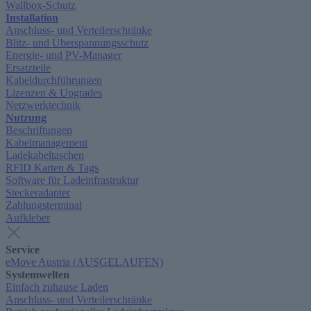
Wallbox-Schutz
Installation
Anschluss- und Verteilerschränke
Blitz- und Überspannungsschutz
Energie- und PV-Manager
Ersatzteile
Kabeldurchführungen
Lizenzen & Upgrades
Netzwerktechnik
Nutzung
Beschriftungen
Kabelmanagement
Ladekabeltaschen
RFID Karten & Tags
Software für Ladeinfrastruktur
Steckeradapter
Zahlungsterminal
Aufkleber
Service
eMove Austria (AUSGELAUFEN)
Systemwelten
Einfach zuhause Laden
Anschluss- und Verteilerschränke