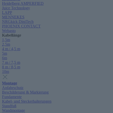
Heidelberg AMPERFIED
Juice Technology
LAPP
MENNEKES
NRGkick DiniTech
PHOENIX CONTACT
Webasto
Kabellänge
1,5m
2,5m
4 m / 4,5 m
5m
6m
7 m / 7,5 m
8 m / 8,5 m
10m
Montage
Anfahrschutz
Beschilderung & Markierung
Fundamente
Kabel- und Steckerhalterungen
Standfuß
Wandmontage