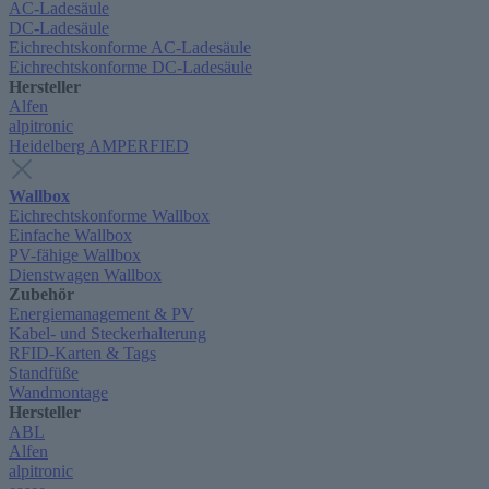
AC-Ladesäule
DC-Ladesäule
Eichrechtskonforme AC-Ladesäule
Eichrechtskonforme DC-Ladesäule
Hersteller
Alfen
alpitronic
Heidelberg AMPERFIED
Wallbox
Eichrechtskonforme Wallbox
Einfache Wallbox
PV-fähige Wallbox
Dienstwagen Wallbox
Zubehör
Energiemanagement & PV
Kabel- und Steckerhalterung
RFID-Karten & Tags
Standfüße
Wandmontage
Hersteller
ABL
Alfen
alpitronic