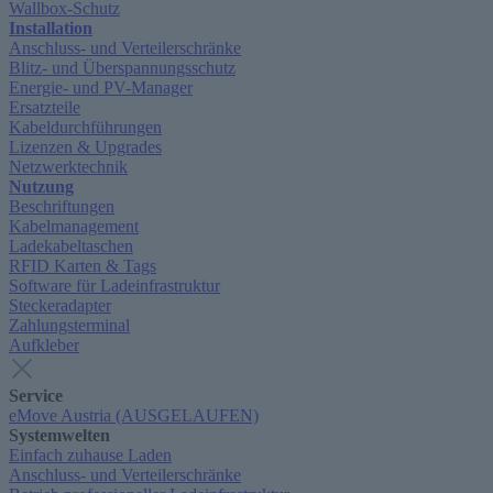
Wallbox-Schutz
Installation
Anschluss- und Verteilerschränke
Blitz- und Überspannungsschutz
Energie- und PV-Manager
Ersatzteile
Kabeldurchführungen
Lizenzen & Upgrades
Netzwerktechnik
Nutzung
Beschriftungen
Kabelmanagement
Ladekabeltaschen
RFID Karten & Tags
Software für Ladeinfrastruktur
Steckeradapter
Zahlungsterminal
Aufkleber
Service
eMove Austria (AUSGELAUFEN)
Systemwelten
Einfach zuhause Laden
Anschluss- und Verteilerschränke