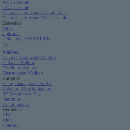
AC-Ladesäule
DC-Ladesäule
Eichrechtskonforme AC-Ladesäule
Eichrechtskonforme DC-Ladesäule
Hersteller
Alfen
alpitronic
Heidelberg AMPERFIED
Wallbox
Eichrechtskonforme Wallbox
Einfache Wallbox
PV-fähige Wallbox
Dienstwagen Wallbox
Zubehör
Energiemanagement & PV
Kabel- und Steckerhalterung
RFID-Karten & Tags
Standfüße
Wandmontage
Hersteller
ABL
Alfen
alpitronic