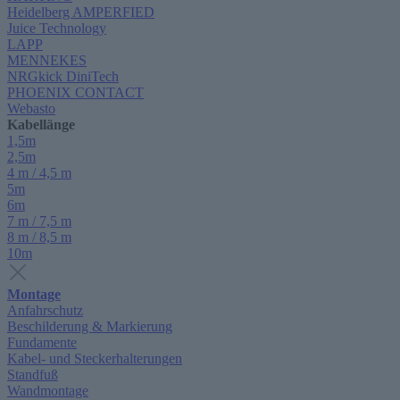
Heidelberg AMPERFIED
Juice Technology
LAPP
MENNEKES
NRGkick DiniTech
PHOENIX CONTACT
Webasto
Kabellänge
1,5m
2,5m
4 m / 4,5 m
5m
6m
7 m / 7,5 m
8 m / 8,5 m
10m
Montage
Anfahrschutz
Beschilderung & Markierung
Fundamente
Kabel- und Steckerhalterungen
Standfuß
Wandmontage