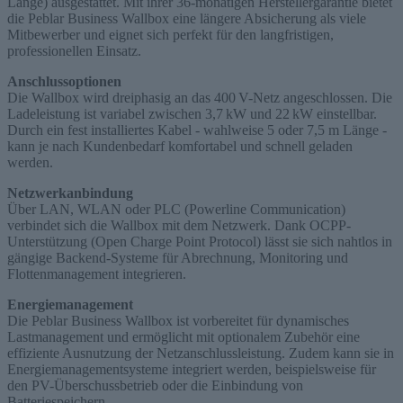
Länge) ausgestattet. Mit ihrer 36-monatigen Herstellergarantie bietet
die Peblar Business Wallbox eine längere Absicherung als viele
Mitbewerber und eignet sich perfekt für den langfristigen,
professionellen Einsatz.
Anschlussoptionen
Die Wallbox wird dreiphasig an das 400 V-Netz angeschlossen. Die
Ladeleistung ist variabel zwischen 3,7 kW und 22 kW einstellbar.
Durch ein fest installiertes Kabel - wahlweise 5 oder 7,5 m Länge -
kann je nach Kundenbedarf komfortabel und schnell geladen
werden.
Netzwerkanbindung
Über LAN, WLAN oder PLC (Powerline Communication)
verbindet sich die Wallbox mit dem Netzwerk. Dank OCPP-
Unterstützung (Open Charge Point Protocol) lässt sie sich nahtlos in
gängige Backend-Systeme für Abrechnung, Monitoring und
Flottenmanagement integrieren.
Energiemanagement
Die Peblar Business Wallbox ist vorbereitet für dynamisches
Lastmanagement und ermöglicht mit optionalem Zubehör eine
effiziente Ausnutzung der Netzanschlussleistung. Zudem kann sie in
Energiemanagementsysteme integriert werden, beispielsweise für
den PV-Überschussbetrieb oder die Einbindung von
Batteriespeichern.