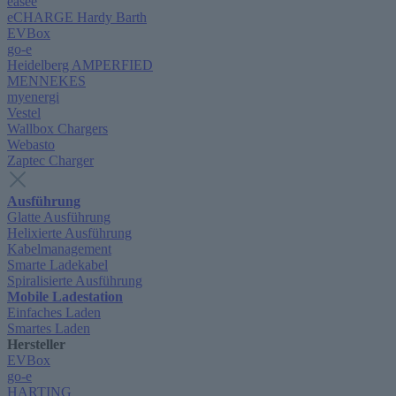
easee
eCHARGE Hardy Barth
EVBox
go-e
Heidelberg AMPERFIED
MENNEKES
myenergi
Vestel
Wallbox Chargers
Webasto
Zaptec Charger
Ausführung
Glatte Ausführung
Helixierte Ausführung
Kabelmanagement
Smarte Ladekabel
Spiralisierte Ausführung
Mobile Ladestation
Einfaches Laden
Smartes Laden
Hersteller
EVBox
go-e
HARTING