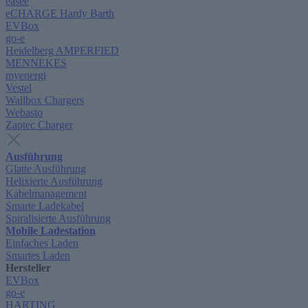
easee
eCHARGE Hardy Barth
EVBox
go-e
Heidelberg AMPERFIED
MENNEKES
myenergi
Vestel
Wallbox Chargers
Webasto
Zaptec Charger
Ausführung
Glatte Ausführung
Helixierte Ausführung
Kabelmanagement
Smarte Ladekabel
Spiralisierte Ausführung
Mobile Ladestation
Einfaches Laden
Smartes Laden
Hersteller
EVBox
go-e
HARTING