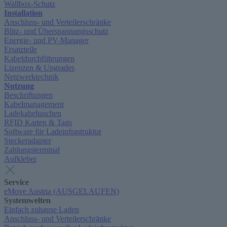
Wallbox-Schutz
Installation
Anschluss- und Verteilerschränke
Blitz- und Überspannungsschutz
Energie- und PV-Manager
Ersatzteile
Kabeldurchführungen
Lizenzen & Upgrades
Netzwerktechnik
Nutzung
Beschriftungen
Kabelmanagement
Ladekabeltaschen
RFID Karten & Tags
Software für Ladeinfrastruktur
Steckeradapter
Zahlungsterminal
Aufkleber
Service
eMove Austria (AUSGELAUFEN)
Systemwelten
Einfach zuhause Laden
Anschluss- und Verteilerschränke