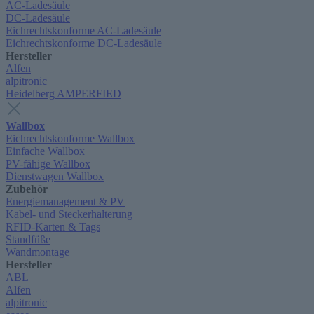
AC-Ladesäule
DC-Ladesäule
Eichrechtskonforme AC-Ladesäule
Eichrechtskonforme DC-Ladesäule
Hersteller
Alfen
alpitronic
Heidelberg AMPERFIED
Wallbox
Eichrechtskonforme Wallbox
Einfache Wallbox
PV-fähige Wallbox
Dienstwagen Wallbox
Zubehör
Energiemanagement & PV
Kabel- und Steckerhalterung
RFID-Karten & Tags
Standfüße
Wandmontage
Hersteller
ABL
Alfen
alpitronic