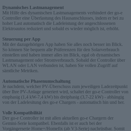
Dynamisches Lastmanagement
Mit Hilfe des dynamischen Lastmanagements verhindert der go-e
Controller eine Überlastung des Hausanschlusses, indem er bei zu
hoher Last automatisch die Ladeleistung der angeschlossenen
Elektroautos reduziert und sobald es wieder möglich ist, erhöht.
Steuerung per App
Mit der dazugehörigen App haben Sie alles noch besser im Blick.
So können Sie bequem alle Präferenzen für den Solarverbrauch
einstellen und haben immer alles im Blick, egal ob dynamisches
Lastmanagement oder Stromverbrauch. Sobald der Controller über
WLAN oder LAN verbunden ist, haben Sie vollen Zugriff auf
sämtliche Metriken.
Automatische Phasenumschaltung
Je nachdem, welcher PV-Überschuss zum jeweiligen Ladezeitpunkt
über Ihre PV-Anlage generiert wird, schaltet der go-e Controller von
einphasig (1,4 kW-7,4 kW) bis dreiphasig (3,7-22 kW) - abhängig
von der Ladelesitung des go-e Chargers - automatisch hin und her.
Volle Kompatibilität
Der go-e Controller ist mit allen aktuellen go-e Chargern der
Gemini-Serie kompatibel. Ebenfalls ist er auch bei der
Vorgängerserie Home+/Homefix (ab V3-Serie) nachrüstbar. Somit