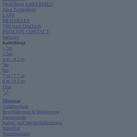
Heidelberg AMPERFIED
Juice Technology
LAPP
MENNEKES
NRGkick DiniTech
PHOENIX CONTACT
Webasto
Kabellänge
1,5m
2,5m
4 m / 4,5 m
5m
6m
7 m / 7,5 m
8 m / 8,5 m
10m
Montage
Anfahrschutz
Beschilderung & Markierung
Fundamente
Kabel- und Steckerhalterungen
Standfuß
Wandmontage