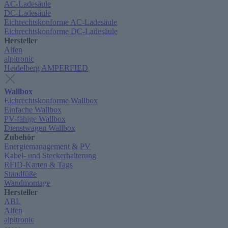
AC-Ladesäule
DC-Ladesäule
Eichrechtskonforme AC-Ladesäule
Eichrechtskonforme DC-Ladesäule
Hersteller
Alfen
alpitronic
Heidelberg AMPERFIED
Wallbox
Eichrechtskonforme Wallbox
Einfache Wallbox
PV-fähige Wallbox
Dienstwagen Wallbox
Zubehör
Energiemanagement & PV
Kabel- und Steckerhalterung
RFID-Karten & Tags
Standfüße
Wandmontage
Hersteller
ABL
Alfen
alpitronic