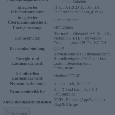
optionalem Zubehör
Integrierter
FI Typ A (RCD Typ A)
, DC-
Fehlerstromschutz:
Fehlerstromerkennung (6 mA)
Integrierter
nicht vorhanden
Überspannungsschutz:
Energiemessung:
MID-Zähler
Bluetooth
, Ethernet/LAN (RJ-45)
,
Konnektivität:
Mobilfunk (LTE)
, Powerline
Communication (PLC)
, WLAN
Backendanbindung:
OCPP
Herstellereigenes Lastmanagement
,
Energie- und
Herstellereigenes PV-Überschuss-
Lastmanagement:
Laden
, Steuerbar durch
Drittsysteme
Schnittstellen
Modbus TCP-IP
Lastmanagement:
Phasenumschaltung:
Automatisch
, Manuell
App (Cloud-basiert)
, LED-
Benutzeroberfläche:
Statusanzeige
RFID
, Remote (App/Backend)
,
Autorisierungsschnittstellen:
Plug & Charge
Downloads