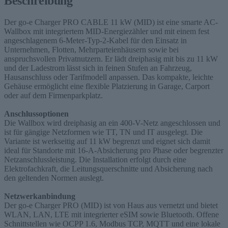
Beschreibung
Der go-e Charger PRO CABLE 11 kW (MID) ist eine smarte AC-
Wallbox mit integriertem MID-Energiezähler und mit einem fest
angeschlagenem 6-Meter-Typ-2-Kabel für den Einsatz in
Unternehmen, Flotten, Mehrparteienhäusern sowie bei
anspruchsvollen Privatnutzern. Er lädt dreiphasig mit bis zu 11 kW
und der Ladestrom lässt sich in feinen Stufen an Fahrzeug,
Hausanschluss oder Tarifmodell anpassen. Das kompakte, leichte
Gehäuse ermöglicht eine flexible Platzierung in Garage, Carport
oder auf dem Firmenparkplatz.
Anschlussoptionen
Die Wallbox wird dreiphasig an ein 400-V-Netz angeschlossen und
ist für gängige Netzformen wie TT, TN und IT ausgelegt. Die
Variante ist werkseitig auf 11 kW begrenzt und eignet sich damit
ideal für Standorte mit 16-A-Absicherung pro Phase oder begrenzter
Netzanschlussleistung. Die Installation erfolgt durch eine
Elektrofachkraft, die Leitungsquerschnitte und Absicherung nach
den geltenden Normen auslegt.
Netzwerkanbindung
Der go-e Charger PRO (MID) ist von Haus aus vernetzt und bietet
WLAN, LAN, LTE mit integrierter eSIM sowie Bluetooth. Offene
Schnittstellen wie OCPP 1.6, Modbus TCP, MQTT und eine lokale