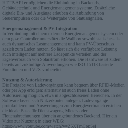
HTTP-API ermöglichen die Einbindung in Backends,
Gebäudetechnik und Energiemanagementsysteme. Zusätzliche
digitale Ein- und Ausgänge erlauben die Anbindung von
Steuerimpulsen oder die Weitergabe von Statussignalen.
Energiemanagement & PV-Integration
In Verbindung mit einem externen Energiemanagementsystem oder
dem go-e Controller unterstützt die Wallbox sowohl statisches als
auch dynamisches Lastmanagement und kann PV-Überschuss
gezielt zum Laden nutzen. So lässt sich die verfügbare Leistung
auch intelligent auf mehrere Ladepunkte verteilen und der
Eigenverbrauch von Solarstrom erhöhen. Die Hardware ist zudem
bereits auf zukünftige Anwendungen wie ISO-15118-basierte
Funktionen und V2X vorbereitet.
Nutzung & Autorisierung
Die Freigabe von Ladevorgängen kann bequem über RFID-Medien
oder per App erfolgen; alternativ ist auch freies Laden ohne
Autorisierung möglich, etwa in abgeschlossenen Bereichen. In der
Software lassen sich Nutzerkonten anlegen, Ladevorgänge
protokollieren und Auswertungen zum Energieverbrauch erstellen –
die ideale Basis für Dienstwagen-, Mieter- oder
Flottenabrechnungen über ein angebundenes Backend. Hier ein
Video zur Nutzung in einer WEG:
https://www.youtube.com/watch?v=Z5XTmCppSeI