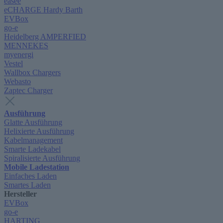
easee
eCHARGE Hardy Barth
EVBox
go-e
Heidelberg AMPERFIED
MENNEKES
myenergi
Vestel
Wallbox Chargers
Webasto
Zaptec Charger
Ausführung
Glatte Ausführung
Helixierte Ausführung
Kabelmanagement
Smarte Ladekabel
Spiralisierte Ausführung
Mobile Ladestation
Einfaches Laden
Smartes Laden
Hersteller
EVBox
go-e
HARTING