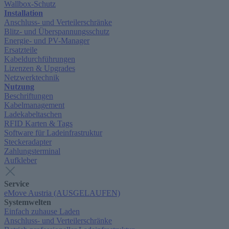
Wallbox-Schutz
Installation
Anschluss- und Verteilerschränke
Blitz- und Überspannungsschutz
Energie- und PV-Manager
Ersatzteile
Kabeldurchführungen
Lizenzen & Upgrades
Netzwerktechnik
Nutzung
Beschriftungen
Kabelmanagement
Ladekabeltaschen
RFID Karten & Tags
Software für Ladeinfrastruktur
Steckeradapter
Zahlungsterminal
Aufkleber
Service
eMove Austria (AUSGELAUFEN)
Systemwelten
Einfach zuhause Laden
Anschluss- und Verteilerschränke