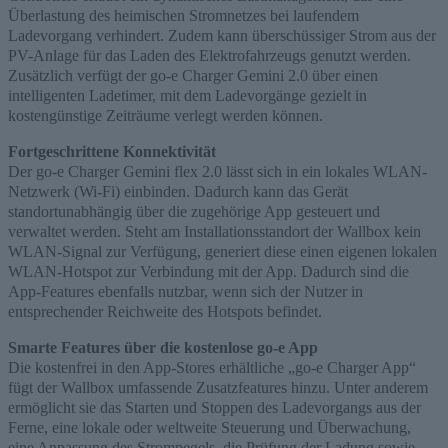
Überlastung des heimischen Stromnetzes bei laufendem
Ladevorgang verhindert. Zudem kann überschüssiger Strom aus der
PV-Anlage für das Laden des Elektrofahrzeugs genutzt werden.
Zusätzlich verfügt der
go
-e Charger Gemini 2.0 über einen
intelligenten
Ladetimer
, mit dem Ladevorgänge gezielt in
kostengünstige Zeiträume
verlegt werden können.
Fortgeschrittene Konnektivität
Der
go
-e Charger Gemini flex 2.0 lässt sich in ein lokales WLAN-
Netzwerk (Wi-Fi) einbinden. Dadurch kann das Gerät
standortunabhängig über die zugehörige App gesteuert und
verwaltet werden. Steht am Installationsstandort der Wallbox kein
WLAN-Signal zur Verfügung, generiert diese einen eigenen lokalen
WLAN-Hotspot zur Verbindung mit der App. Dadurch sind die
App-Features ebenfalls nutzbar, wenn sich der Nutzer in
entsprechender Reichweite des Hotspots
befindet.
Smarte Features über die kostenlose
go
-e App
Die kostenfrei in den App-Stores erhältliche „
go
-e Charger App“
fügt der Wallbox umfassende Zusatzfeatures hinzu. Unter anderem
ermöglicht sie das Starten und Stoppen des Ladevorgangs aus der
Ferne, eine lokale oder weltweite Steuerung und Überwachung,
eine Anpassung des Strompegels, die Prüfung der Ladung sowie