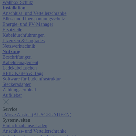
Wallbox-Schutz
Installation
Anschluss- und Verteilerschränke
Blitz- und Überspannungsschutz
Energie- und PV-Manager
Ersatzteile
Kabeldurchführungen
Lizenzen & Upgrades
Netzwerktechnik
Nutzung
Beschriftungen
Kabelmanagement
Ladekabeltaschen
RFID Karten & Tags
Software für Ladeinfrastruktur
Steckeradapter
Zahlungsterminal
Aufkleber
Service
eMove Austria (AUSGELAUFEN)
Systemwelten
Einfach zuhause Laden
Anschluss- und Verteilerschränke