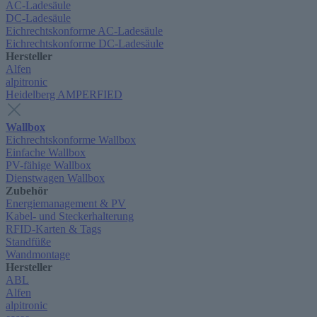
AC-Ladesäule
DC-Ladesäule
Eichrechtskonforme AC-Ladesäule
Eichrechtskonforme DC-Ladesäule
Hersteller
Alfen
alpitronic
Heidelberg AMPERFIED
Wallbox
Eichrechtskonforme Wallbox
Einfache Wallbox
PV-fähige Wallbox
Dienstwagen Wallbox
Zubehör
Energiemanagement & PV
Kabel- und Steckerhalterung
RFID-Karten & Tags
Standfüße
Wandmontage
Hersteller
ABL
Alfen
alpitronic