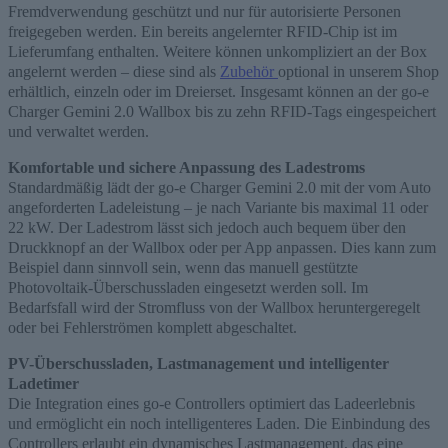
Fremdverwendung geschützt und nur für autorisierte Personen
freigegeben werden. Ein bereits angelernter RFID-Chip ist im
Lieferumfang enthalten. Weitere können unkompliziert an der Box
angelernt werden – diese sind als
Zubehör
optional in unserem Shop
erhältlich, einzeln oder im Dreierset. Insgesamt können an der
go
-e
Charger Gemini 2.0 Wallbox bis zu zehn RFID-Tags
eingespeichert
und verwaltet werden.
Komfortable und sichere Anpassung des Ladestroms
Standardmäßig lädt der
go
-e Charger Gemini 2.0 mit der vom Auto
angeforderten Ladeleistung – je nach Variante bis maximal 11 oder
22 kW. Der Ladestrom lässt sich jedoch auch bequem über den
Druckknopf an der Wallbox oder per App anpassen. Dies kann zum
Beispiel dann sinnvoll sein, wenn das manuell gestützte
Photovoltaik-Überschussladen eingesetzt werden soll. Im
Bedarfsfall wird der Stromfluss von der Wallbox heruntergeregelt
oder bei Fehlerströmen komplett abgeschaltet
.
PV-Überschussladen, Lastmanagement und intelligenter
Ladetimer
Die Integration eines
go
-e Controllers optimiert das Ladeerlebnis
und ermöglicht ein noch intelligenteres Laden. Die Einbindung des
Controllers erlaubt ein dynamisches Lastmanagement, das eine