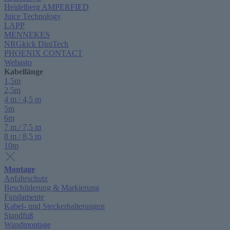
Heidelberg AMPERFIED
Juice Technology
LAPP
MENNEKES
NRGkick DiniTech
PHOENIX CONTACT
Webasto
Kabellänge
1,5m
2,5m
4 m / 4,5 m
5m
6m
7 m / 7,5 m
8 m / 8,5 m
10m
Montage
Anfahrschutz
Beschilderung & Markierung
Fundamente
Kabel- und Steckerhalterungen
Standfuß
Wandmontage