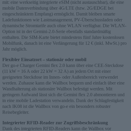
mit: eine werkseitig integrierte
eSIM
(nicht austauschbar), die eine
mobile Datenverbindung über 4G/LTE (bzw. 2G/EDGE bei
eingeschränktem Empfang) ermöglicht. Damit bleiben smarte
Ladefunktionen wie Lastmanagement, PV-Überschussladen oder
dynamische Stromtarife auch ohne WLAN verfügbar. Die WLAN-
Option ist in der Gemini-2.0-Serie ebenfalls standardmäßig
enthalten. Die SIM-Karte bietet mindestens fünf Jahre kostenlosen
Mobilfunk, danach ist eine Verlängerung für 12 € (inkl. MwSt.) pro
Jahr möglich.
Flexibler Einsatzort – stationär oder mobil
Der
go
-e Charger Gemini flex 2.0 kann über eine CEE-Steckdose
(11 kW = 16 A oder 22 kW = 32 A) an jedem Ort mit einer
geeigneten Steckdose im Innen- oder Außenbereich verwendet
werden. Zuhause kann die Wallbox bequem und einfach über eine
Wandhalterung als stationäre Wallbox befestigt werden. Mit
geringem Aufwand lässt sich die Gemini flex 2.0 abmontieren und
in eine mobile Ladestation verwandeln. Dank der Schlagfestigkeit
nach IK08 ist die Wallbox
v
on
go
-e ein besonders robuster
Reisebegleiter.
Integrierter RFID-Reader zur Zugriffsbeschränkung
Dank des integrierten RFID-Readers kann die Wallbox vor