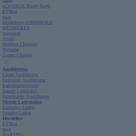
easee
eCHARGE Hardy Barth
EVBox
go-e
Heidelberg AMPERFIED
MENNEKES
myenergi
Vestel
Wallbox Chargers
Webasto
Zaptec Charger
Ausführung
Glatte Ausführung
Helixierte Ausführung
Kabelmanagement
Smarte Ladekabel
Spiralisierte Ausführung
Mobile Ladestation
Einfaches Laden
Smartes Laden
Hersteller
EVBox
go-e
HARTING