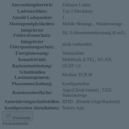
Anwendungsbereich:
Zuhause Laden
Ladeanschluss:
Typ 2-Steckdose
Anzahl Ladepunkte:
1
Montagemöglichkeiten:
Mobile Montage
, Wandmontage
Integrierter
DC-Fehlerstromerkennung (6 mA)
Fehlerstromschutz:
Integrierter
nicht vorhanden
Überspannungsschutz:
Energiemessung:
Stromzähler
Konnektivität:
Mobilfunk (LTE)
, WLAN
Backendanbindung:
OCPP 1.6
Schnittstellen
Modbus TCP-IP
Lastmanagement:
Phasenumschaltung:
Konfigurierbar
App (Cloud-basiert)
, LED-
Benutzeroberfläche:
Statusanzeige
Autorisierungsschnittstellen:
RFID
, Remote (App/Backend)
Konfiguration (Installation):
Nutzer-App
Downloads
Produktdetails