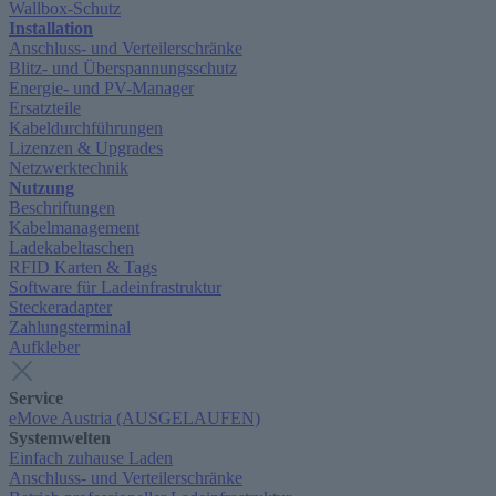
Wallbox-Schutz
Installation
Anschluss- und Verteilerschränke
Blitz- und Überspannungsschutz
Energie- und PV-Manager
Ersatzteile
Kabeldurchführungen
Lizenzen & Upgrades
Netzwerktechnik
Nutzung
Beschriftungen
Kabelmanagement
Ladekabeltaschen
RFID Karten & Tags
Software für Ladeinfrastruktur
Steckeradapter
Zahlungsterminal
Aufkleber
Service
eMove Austria (AUSGELAUFEN)
Systemwelten
Einfach zuhause Laden
Anschluss- und Verteilerschränke