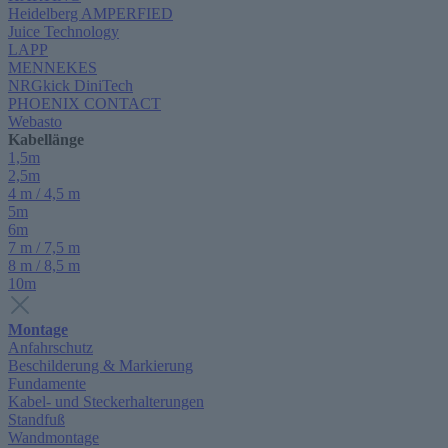
Heidelberg AMPERFIED
Juice Technology
LAPP
MENNEKES
NRGkick DiniTech
PHOENIX CONTACT
Webasto
Kabellänge
1,5m
2,5m
4 m / 4,5 m
5m
6m
7 m / 7,5 m
8 m / 8,5 m
10m
Montage
Anfahrschutz
Beschilderung & Markierung
Fundamente
Kabel- und Steckerhalterungen
Standfuß
Wandmontage