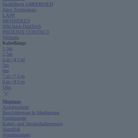
Heidelberg AMPERFIED
Juice Technology
LAPP
MENNEKES
NRGkick DiniTech
PHOENIX CONTACT
Webasto
Kabellänge
1,5m
2,5m
4 m / 4,5 m
5m
6m
7 m / 7,5 m
8 m / 8,5 m
10m
Montage
Anfahrschutz
Beschilderung & Markierung
Fundamente
Kabel- und Steckerhalterungen
Standfuß
Wandmontage