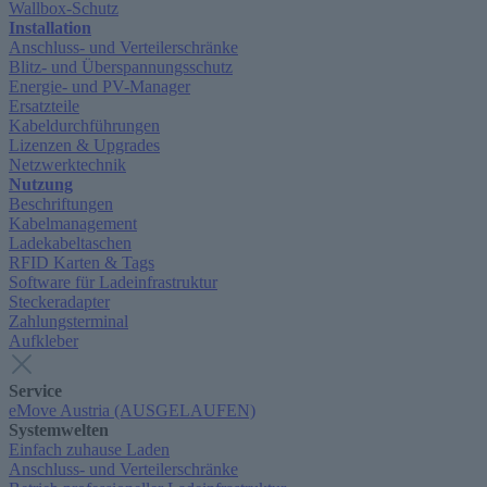
Wallbox-Schutz
Installation
Anschluss- und Verteilerschränke
Blitz- und Überspannungsschutz
Energie- und PV-Manager
Ersatzteile
Kabeldurchführungen
Lizenzen & Upgrades
Netzwerktechnik
Nutzung
Beschriftungen
Kabelmanagement
Ladekabeltaschen
RFID Karten & Tags
Software für Ladeinfrastruktur
Steckeradapter
Zahlungsterminal
Aufkleber
Service
eMove Austria (AUSGELAUFEN)
Systemwelten
Einfach zuhause Laden
Anschluss- und Verteilerschränke