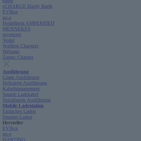
easee
eCHARGE Hardy Barth
EVBox
go-e
Heidelberg AMPERFIED
MENNEKES
myenergi
Vestel
Wallbox Chargers
Webasto
Zaptec Charger
Ausführung
Glatte Ausführung
Helixierte Ausführung
Kabelmanagement
Smarte Ladekabel
Spiralisierte Ausführung
Mobile Ladestation
Einfaches Laden
Smartes Laden
Hersteller
EVBox
go-e
HARTING