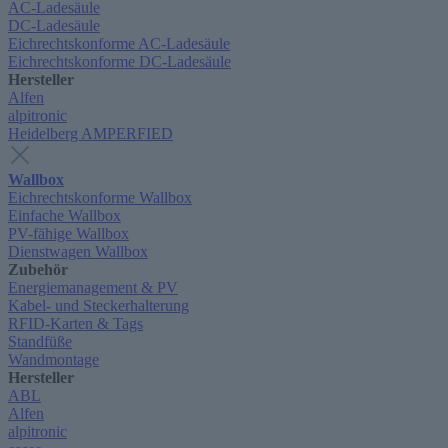
AC-Ladesäule
DC-Ladesäule
Eichrechtskonforme AC-Ladesäule
Eichrechtskonforme DC-Ladesäule
Hersteller
Alfen
alpitronic
Heidelberg AMPERFIED
Wallbox
Eichrechtskonforme Wallbox
Einfache Wallbox
PV-fähige Wallbox
Dienstwagen Wallbox
Zubehör
Energiemanagement & PV
Kabel- und Steckerhalterung
RFID-Karten & Tags
Standfüße
Wandmontage
Hersteller
ABL
Alfen
alpitronic