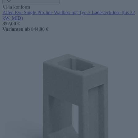
§14a konform
Alfen Eve Single Pro-line Wallbox mit Typ-2 Ladesteckdose (bis 22
kW, MID)
852,00 €
Varianten ab
844,90 €