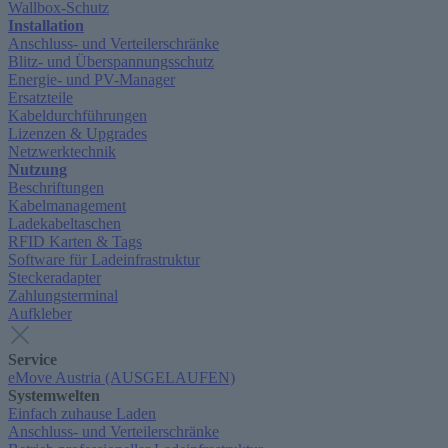
Wallbox-Schutz
Installation
Anschluss- und Verteilerschränke
Blitz- und Überspannungsschutz
Energie- und PV-Manager
Ersatzteile
Kabeldurchführungen
Lizenzen & Upgrades
Netzwerktechnik
Nutzung
Beschriftungen
Kabelmanagement
Ladekabeltaschen
RFID Karten & Tags
Software für Ladeinfrastruktur
Steckeradapter
Zahlungsterminal
Aufkleber
Service
eMove Austria (AUSGELAUFEN)
Systemwelten
Einfach zuhause Laden
Anschluss- und Verteilerschränke