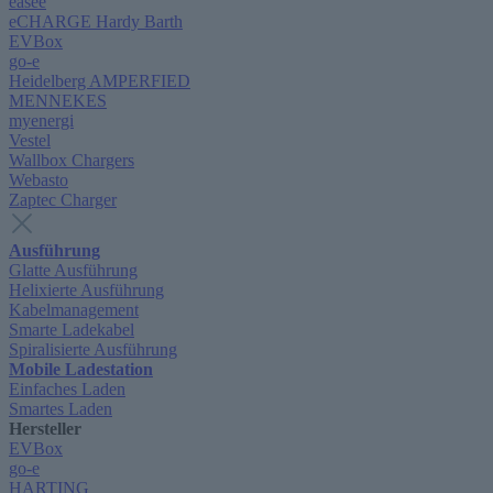
easee
eCHARGE Hardy Barth
EVBox
go-e
Heidelberg AMPERFIED
MENNEKES
myenergi
Vestel
Wallbox Chargers
Webasto
Zaptec Charger
Ausführung
Glatte Ausführung
Helixierte Ausführung
Kabelmanagement
Smarte Ladekabel
Spiralisierte Ausführung
Mobile Ladestation
Einfaches Laden
Smartes Laden
Hersteller
EVBox
go-e
HARTING