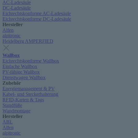
AC-Ladesäule
DC-Ladesäule
Eichrechtskonforme AC-Ladesäule
Eichrechtskonforme DC-Ladesäule
Hersteller
Alfen
alpitronic
Heidelberg AMPERFIED
Wallbox
Eichrechtskonforme Wallbox
Einfache Wallbox
PV-fähige Wallbox
Dienstwagen Wallbox
Zubehör
Energiemanagement & PV
Kabel- und Steckerhalterung
RFID-Karten & Tags
Standfüße
Wandmontage
Hersteller
ABL
Alfen
alpitronic