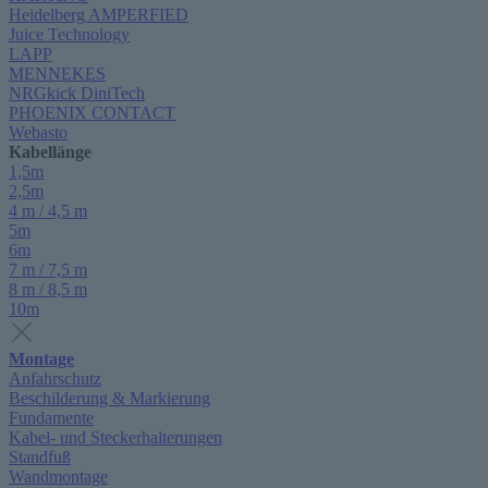
Heidelberg AMPERFIED
Juice Technology
LAPP
MENNEKES
NRGkick DiniTech
PHOENIX CONTACT
Webasto
Kabellänge
1,5m
2,5m
4 m / 4,5 m
5m
6m
7 m / 7,5 m
8 m / 8,5 m
10m
Montage
Anfahrschutz
Beschilderung & Markierung
Fundamente
Kabel- und Steckerhalterungen
Standfuß
Wandmontage