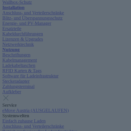
Wallbox-Schutz
Installation
Anschluss- und Verteilerschränke
Blitz- und Überspannungsschutz
Energie- und PV-Manager
Ersatzteile
Kabeldurchführungen
Lizenzen & Upgrades
Netzwerktechnik
Nutzung
Beschriftungen
Kabelmanagement
Ladekabeltaschen
RFID Karten & Tags
Software für Ladeinfrastruktur
Steckeradapter
Zahlungsterminal
Aufkleber
Service
eMove Austria (AUSGELAUFEN)
Systemwelten
Einfach zuhause Laden
Anschluss- und Verteilerschränke