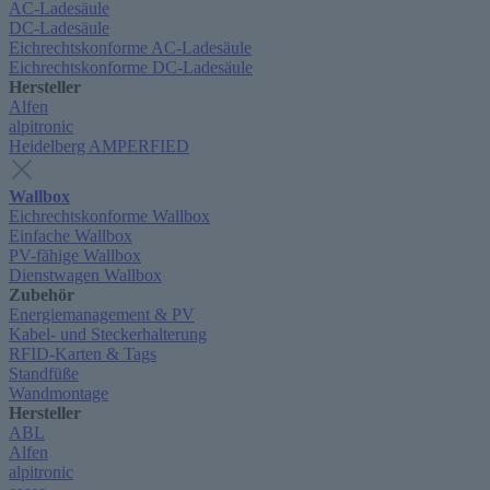
AC-Ladesäule
DC-Ladesäule
Eichrechtskonforme AC-Ladesäule
Eichrechtskonforme DC-Ladesäule
Hersteller
Alfen
alpitronic
Heidelberg AMPERFIED
Wallbox
Eichrechtskonforme Wallbox
Einfache Wallbox
PV-fähige Wallbox
Dienstwagen Wallbox
Zubehör
Energiemanagement & PV
Kabel- und Steckerhalterung
RFID-Karten & Tags
Standfüße
Wandmontage
Hersteller
ABL
Alfen
alpitronic