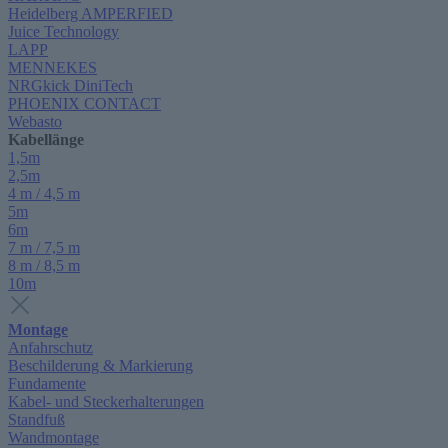
Heidelberg AMPERFIED
Juice Technology
LAPP
MENNEKES
NRGkick DiniTech
PHOENIX CONTACT
Webasto
Kabellänge
1,5m
2,5m
4 m / 4,5 m
5m
6m
7 m / 7,5 m
8 m / 8,5 m
10m
Montage
Anfahrschutz
Beschilderung & Markierung
Fundamente
Kabel- und Steckerhalterungen
Standfuß
Wandmontage