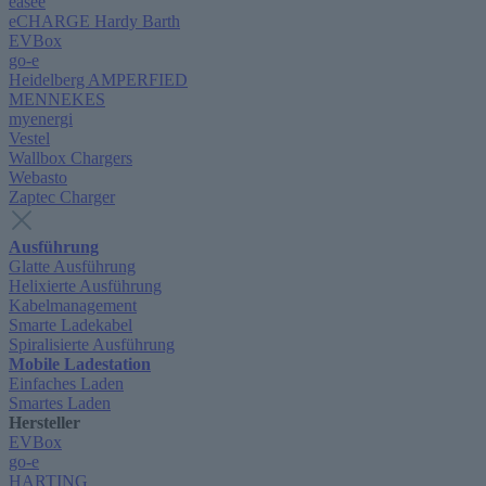
easee
eCHARGE Hardy Barth
EVBox
go-e
Heidelberg AMPERFIED
MENNEKES
myenergi
Vestel
Wallbox Chargers
Webasto
Zaptec Charger
Ausführung
Glatte Ausführung
Helixierte Ausführung
Kabelmanagement
Smarte Ladekabel
Spiralisierte Ausführung
Mobile Ladestation
Einfaches Laden
Smartes Laden
Hersteller
EVBox
go-e
HARTING