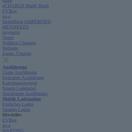
easee
eCHARGE Hardy Barth
EVBox
go-e
Heidelberg AMPERFIED
MENNEKES
myenergi
Vestel
Wallbox Chargers
Webasto
Zaptec Charger
Ausführung
Glatte Ausführung
Helixierte Ausführung
Kabelmanagement
Smarte Ladekabel
Spiralisierte Ausführung
Mobile Ladestation
Einfaches Laden
Smartes Laden
Hersteller
EVBox
go-e
HARTING