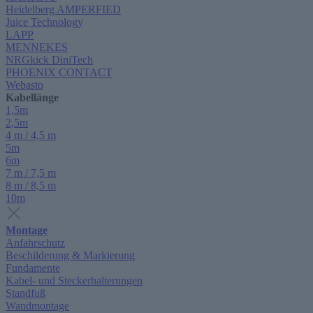
Heidelberg AMPERFIED
Juice Technology
LAPP
MENNEKES
NRGkick DiniTech
PHOENIX CONTACT
Webasto
Kabellänge
1,5m
2,5m
4 m / 4,5 m
5m
6m
7 m / 7,5 m
8 m / 8,5 m
10m
Montage
Anfahrschutz
Beschilderung & Markierung
Fundamente
Kabel- und Steckerhalterungen
Standfuß
Wandmontage