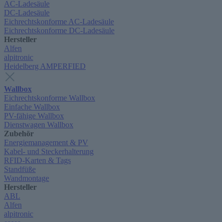
AC-Ladesäule
DC-Ladesäule
Eichrechtskonforme AC-Ladesäule
Eichrechtskonforme DC-Ladesäule
Hersteller
Alfen
alpitronic
Heidelberg AMPERFIED
Wallbox
Eichrechtskonforme Wallbox
Einfache Wallbox
PV-fähige Wallbox
Dienstwagen Wallbox
Zubehör
Energiemanagement & PV
Kabel- und Steckerhalterung
RFID-Karten & Tags
Standfüße
Wandmontage
Hersteller
ABL
Alfen
alpitronic