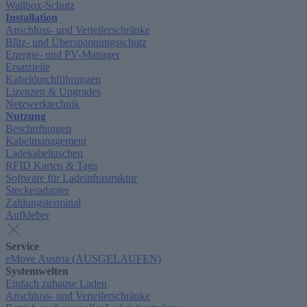
Wallbox-Schutz
Installation
Anschluss- und Verteilerschränke
Blitz- und Überspannungsschutz
Energie- und PV-Manager
Ersatzteile
Kabeldurchführungen
Lizenzen & Upgrades
Netzwerktechnik
Nutzung
Beschriftungen
Kabelmanagement
Ladekabeltaschen
RFID Karten & Tags
Software für Ladeinfrastruktur
Steckeradapter
Zahlungsterminal
Aufkleber
Service
eMove Austria (AUSGELAUFEN)
Systemwelten
Einfach zuhause Laden
Anschluss- und Verteilerschränke