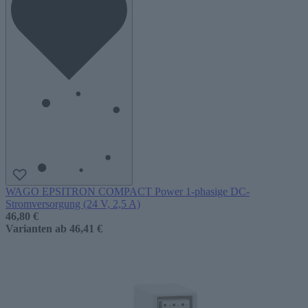
WAGO EPSITRON COMPACT Power 1-phasige DC-
Stromversorgung (24 V, 2,5 A)
46,80 €
Varianten ab
46,41 €