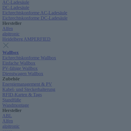
AC-Ladesäule
DC-Ladesäule
Eichrechtskonforme AC-Ladesäule
Eichrechtskonforme DC-Ladesäule
Hersteller
Alfen
alpitronic
Heidelberg AMPERFIED
Wallbox
Eichrechtskonforme Wallbox
Einfache Wallbox
PV-fähige Wallbox
Dienstwagen Wallbox
Zubehör
Energiemanagement & PV
Kabel- und Steckerhalterung
RFID-Karten & Tags
Standfüße
Wandmontage
Hersteller
ABL
Alfen
alpitronic