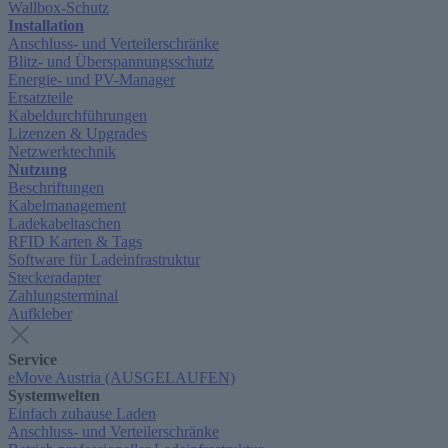
Wallbox-Schutz
Installation
Anschluss- und Verteilerschränke
Blitz- und Überspannungsschutz
Energie- und PV-Manager
Ersatzteile
Kabeldurchführungen
Lizenzen & Upgrades
Netzwerktechnik
Nutzung
Beschriftungen
Kabelmanagement
Ladekabeltaschen
RFID Karten & Tags
Software für Ladeinfrastruktur
Steckeradapter
Zahlungsterminal
Aufkleber
Service
eMove Austria (AUSGELAUFEN)
Systemwelten
Einfach zuhause Laden
Anschluss- und Verteilerschränke