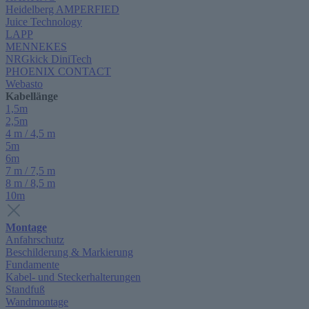
Heidelberg AMPERFIED
Juice Technology
LAPP
MENNEKES
NRGkick DiniTech
PHOENIX CONTACT
Webasto
Kabellänge
1,5m
2,5m
4 m / 4,5 m
5m
6m
7 m / 7,5 m
8 m / 8,5 m
10m
Montage
Anfahrschutz
Beschilderung & Markierung
Fundamente
Kabel- und Steckerhalterungen
Standfuß
Wandmontage