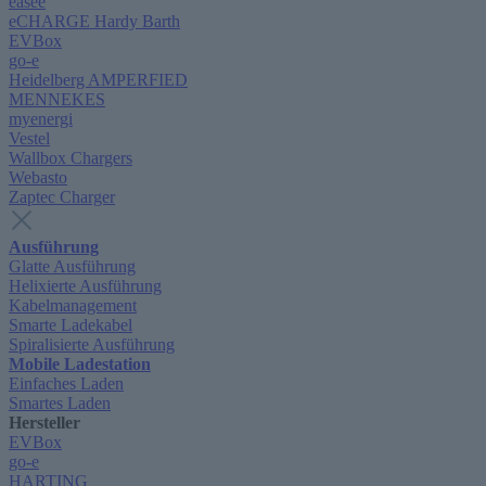
easee
eCHARGE Hardy Barth
EVBox
go-e
Heidelberg AMPERFIED
MENNEKES
myenergi
Vestel
Wallbox Chargers
Webasto
Zaptec Charger
Ausführung
Glatte Ausführung
Helixierte Ausführung
Kabelmanagement
Smarte Ladekabel
Spiralisierte Ausführung
Mobile Ladestation
Einfaches Laden
Smartes Laden
Hersteller
EVBox
go-e
HARTING