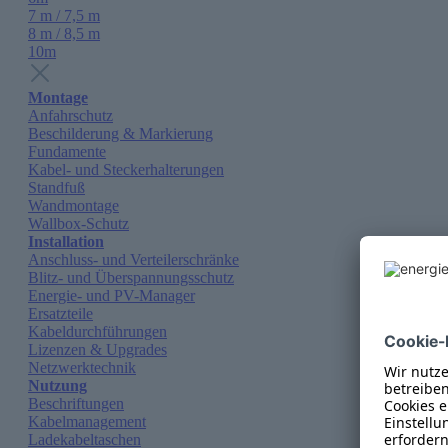
7 m / 7,5 m
8 m / 8,5 m
10m
Montage
Anfahrschutz
Beschilderung & Markierung
Fundamente
Kabel- und Steckerhalterungen
Standfuß
Wandmontage
Wallbox-Schutz
Installation
Anschluss- und Verteilerschränke
Blitz- und Überspannungsschutz
Energie- und PV-Manager
Ersatzteile
Kabeldurchführungen
Lizenzen & Upgrades
Netzwerktechnik
Nutzung
Beschriftungen
Kabelmanagement
Ladekabeltaschen