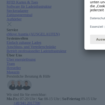
RFID Karten & Tags
Software für Ladeinfrastruktur
Steckeradapter
Zahlungsterminal
Aufkleber
Service
eMove Austria (AUSGELAUFEN)
Systemwelten
Einfach zuhause Laden
Anschluss- und Verteilerschränke
Betrieb professioneller Ladeinfrastruktur
Über Uns
Über energielösung
Team
Hersteller
Magazin
Persönliche Beratung & Hilfe
Wir sind für Sie erreichbar:
Mo-Fr.:
07-20 Uhr |
Sa:
08-15 Uhr |
So/Feiertag
09-15 Uhr
+49 941 2017700