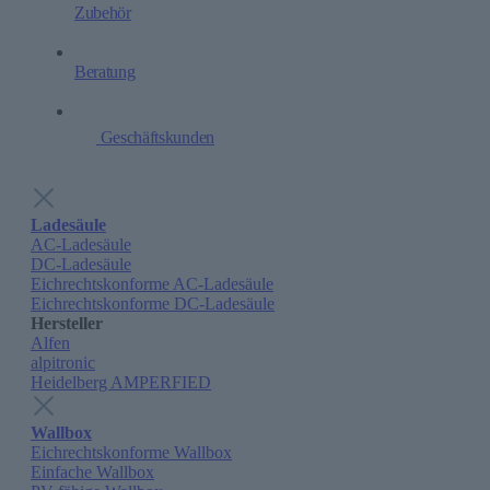
Zubehör
Beratung
Geschäftskunden
Ladesäule
AC-Ladesäule
DC-Ladesäule
Eichrechtskonforme AC-Ladesäule
Eichrechtskonforme DC-Ladesäule
Hersteller
Alfen
alpitronic
Heidelberg AMPERFIED
Wallbox
Eichrechtskonforme Wallbox
Einfache Wallbox