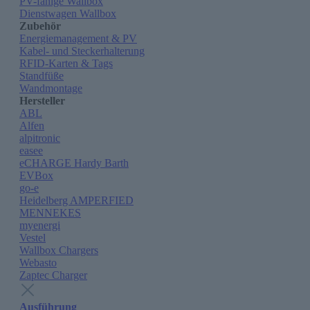
PV-fähige Wallbox
Dienstwagen Wallbox
Zubehör
Energiemanagement & PV
Kabel- und Steckerhalterung
RFID-Karten & Tags
Standfüße
Wandmontage
Hersteller
ABL
Alfen
alpitronic
easee
eCHARGE Hardy Barth
EVBox
go-e
Heidelberg AMPERFIED
MENNEKES
myenergi
Vestel
Wallbox Chargers
Webasto
Zaptec Charger
Ausführung