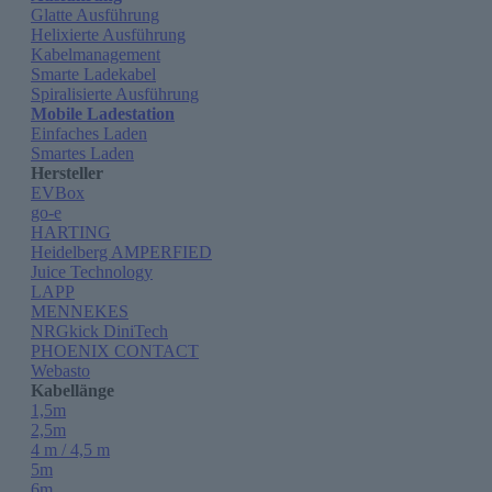
Glatte Ausführung
Helixierte Ausführung
Kabelmanagement
Smarte Ladekabel
Spiralisierte Ausführung
Mobile Ladestation
Einfaches Laden
Smartes Laden
Hersteller
EVBox
go-e
HARTING
Heidelberg AMPERFIED
Juice Technology
LAPP
MENNEKES
NRGkick DiniTech
PHOENIX CONTACT
Webasto
Kabellänge
1,5m
2,5m
4 m / 4,5 m
5m
6m