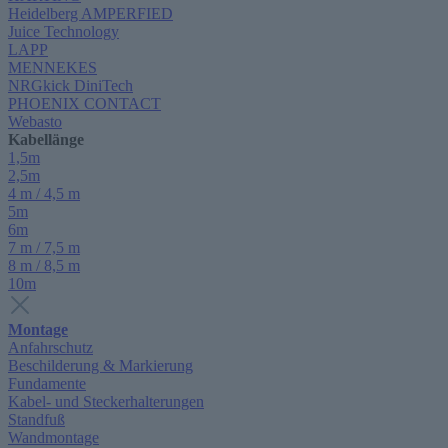
Heidelberg AMPERFIED
Juice Technology
LAPP
MENNEKES
NRGkick DiniTech
PHOENIX CONTACT
Webasto
Kabellänge
1,5m
2,5m
4 m / 4,5 m
5m
6m
7 m / 7,5 m
8 m / 8,5 m
10m
Montage
Anfahrschutz
Beschilderung & Markierung
Fundamente
Kabel- und Steckerhalterungen
Standfuß
Wandmontage