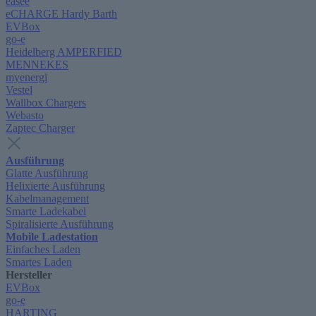
easee
eCHARGE Hardy Barth
EVBox
go-e
Heidelberg AMPERFIED
MENNEKES
myenergi
Vestel
Wallbox Chargers
Webasto
Zaptec Charger
Ausführung
Glatte Ausführung
Helixierte Ausführung
Kabelmanagement
Smarte Ladekabel
Spiralisierte Ausführung
Mobile Ladestation
Einfaches Laden
Smartes Laden
Hersteller
EVBox
go-e
HARTING