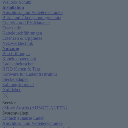
Wallbox-Schutz
Installation
Anschluss- und Verteilerschränke
Blitz- und Überspannungsschutz
Energie- und PV-Manager
Ersatzteile
Kabeldurchführungen
Lizenzen & Upgrades
Netzwerktechnik
Nutzung
Beschriftungen
Kabelmanagement
Ladekabeltaschen
RFID Karten & Tags
Software für Ladeinfrastruktur
Steckeradapter
Zahlungsterminal
Aufkleber
Service
eMove Austria (AUSGELAUFEN)
Systemwelten
Einfach zuhause Laden
Anschluss- und Verteilerschränke