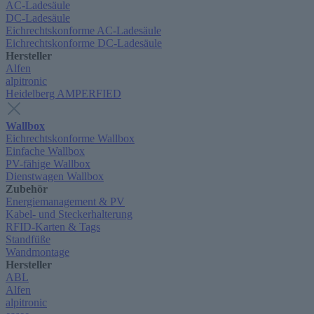
AC-Ladesäule
DC-Ladesäule
Eichrechtskonforme AC-Ladesäule
Eichrechtskonforme DC-Ladesäule
Hersteller
Alfen
alpitronic
Heidelberg AMPERFIED
Wallbox
Eichrechtskonforme Wallbox
Einfache Wallbox
PV-fähige Wallbox
Dienstwagen Wallbox
Zubehör
Energiemanagement & PV
Kabel- und Steckerhalterung
RFID-Karten & Tags
Standfüße
Wandmontage
Hersteller
ABL
Alfen
alpitronic