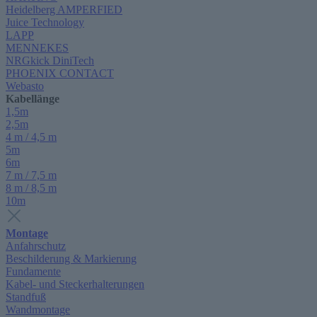
Heidelberg AMPERFIED
Juice Technology
LAPP
MENNEKES
NRGkick DiniTech
PHOENIX CONTACT
Webasto
Kabellänge
1,5m
2,5m
4 m / 4,5 m
5m
6m
7 m / 7,5 m
8 m / 8,5 m
10m
Montage
Anfahrschutz
Beschilderung & Markierung
Fundamente
Kabel- und Steckerhalterungen
Standfuß
Wandmontage