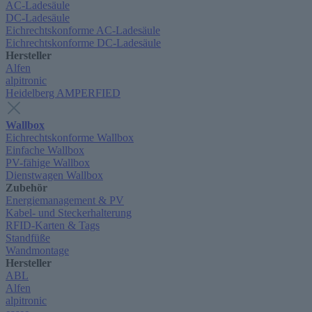
AC-Ladesäule
DC-Ladesäule
Eichrechtskonforme AC-Ladesäule
Eichrechtskonforme DC-Ladesäule
Hersteller
Alfen
alpitronic
Heidelberg AMPERFIED
Wallbox
Eichrechtskonforme Wallbox
Einfache Wallbox
PV-fähige Wallbox
Dienstwagen Wallbox
Zubehör
Energiemanagement & PV
Kabel- und Steckerhalterung
RFID-Karten & Tags
Standfüße
Wandmontage
Hersteller
ABL
Alfen
alpitronic