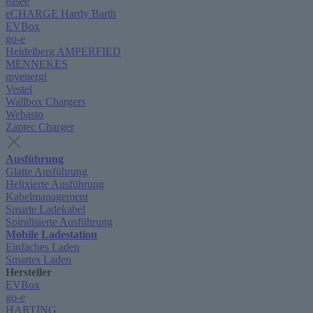
easee
eCHARGE Hardy Barth
EVBox
go-e
Heidelberg AMPERFIED
MENNEKES
myenergi
Vestel
Wallbox Chargers
Webasto
Zaptec Charger
Ausführung
Glatte Ausführung
Helixierte Ausführung
Kabelmanagement
Smarte Ladekabel
Spiralisierte Ausführung
Mobile Ladestation
Einfaches Laden
Smartes Laden
Hersteller
EVBox
go-e
HARTING