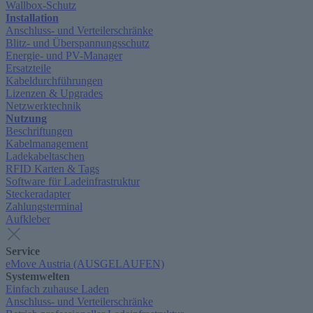
Wallbox-Schutz
Installation
Anschluss- und Verteilerschränke
Blitz- und Überspannungsschutz
Energie- und PV-Manager
Ersatzteile
Kabeldurchführungen
Lizenzen & Upgrades
Netzwerktechnik
Nutzung
Beschriftungen
Kabelmanagement
Ladekabeltaschen
RFID Karten & Tags
Software für Ladeinfrastruktur
Steckeradapter
Zahlungsterminal
Aufkleber
Service
eMove Austria (AUSGELAUFEN)
Systemwelten
Einfach zuhause Laden
Anschluss- und Verteilerschränke